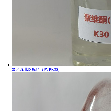
聚乙烯吡咯烷酮（PVPK30）