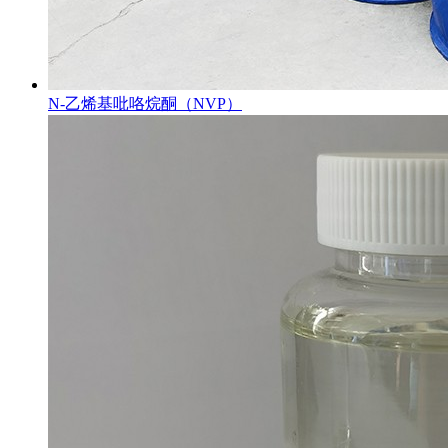
N-乙烯基吡咯烷酮（NVP）