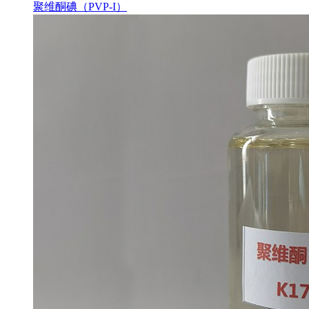
聚维酮碘（PVP-I）