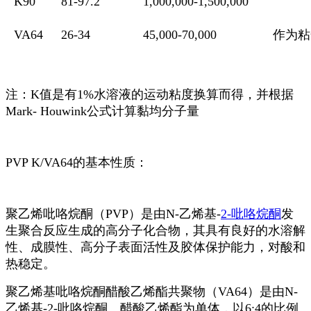
K90
81-97.2
1,000,000-1,500,000
VA64
26-34
45,000-70,000
作为粘
注：K值是有1%水溶液的运动粘度换算而得，并根据
Mark- Houwink公式计算黏均分子量
PVP K/VA64的基本性质：
聚乙烯吡咯烷酮（PVP）是由N-乙烯基-
2-吡咯烷酮
发
生聚合反应生成的高分子化合物，其具有良好的水溶解
性、成膜性、高分子表面活性及胶体保护能力，对酸和
热稳定。
聚乙烯基吡咯烷酮醋酸乙烯酯共聚物（VA64）是由N-
乙烯基-2-吡咯烷酮、醋酸乙烯酯为单体，以6:4的比例