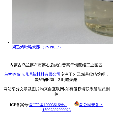
聚乙烯吡咯烷酮（PVPK17）
内蒙古乌兰察布市察右后旗白音察干镇蒙维工业园区
乌兰察布市珂玛新材料有限公司
专注于N-乙烯基吡咯烷酮，
聚维酮K30，2-吡咯烷酮
网站部分文章及图片均来自互联网-如有侵权请联系管理员删
除
ICP备案号:
蒙ICP备19003616号-1
蒙公网安备：
15092802000023