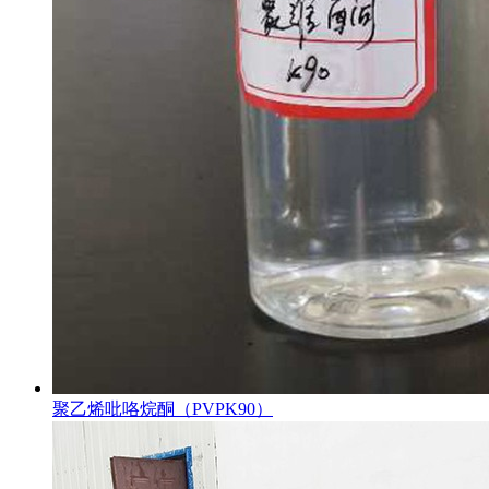
聚乙烯吡咯烷酮（PVPK90）