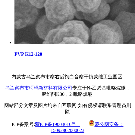
PVP K12·120
内蒙古乌兰察布市察右后旗白音察干镇蒙维工业园区
乌兰察布市珂玛新材料有限公司
专注于N-乙烯基吡咯烷酮，
聚维酮K30，2-吡咯烷酮
网站部分文章及图片均来自互联网-如有侵权请联系管理员删
除
ICP备案号:
蒙ICP备19003616号-1
蒙公网安备：
15092802000023