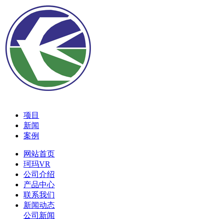
项目
新闻
案例
网站首页
珂玛VR
公司介绍
产品中心
联系我们
新闻动态
公司新闻