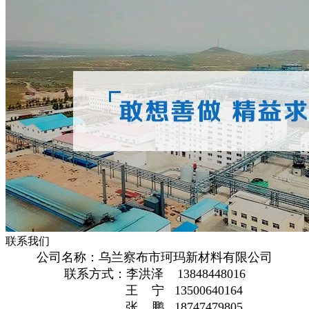
联系我们
公司名称：乌兰察布市珂玛新材料有限公司
联系方式：
李洪泽 13848448016
王 宁 13500640164
张 鹏 18747479805