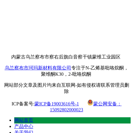
内蒙古乌兰察布市察右后旗白音察干镇蒙维工业园区
乌兰察布市珂玛新材料有限公司
专注于N-乙烯基吡咯烷酮，
聚维酮K30，2-吡咯烷酮
网站部分文章及图片均来自互联网-如有侵权请联系管理员删
除
ICP备案号:
蒙ICP备19003616号-1
蒙公网安备：
15092802000023
网站首页
产品中心
关于我们