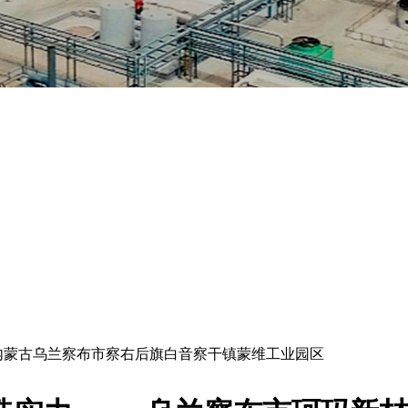
内蒙古乌兰察布市察右后旗白音察干镇蒙维工业园区