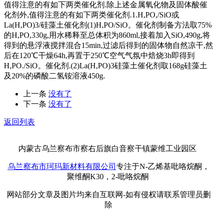
值得注意的有如下两类催化剂.除上述金属氧化物及固体酸催
化剂外,值得注意的有如下两类催化剂.1.H,PO,/SiO或
La(H,PO)3/硅藻土催化剂(1)H,PO/SiO。催化剂制备方法取75%
的H,PO,330g,用水稀释至总体积为860ml,接着加入SiO,490g,将
得到的悬浮液搅拌混合15min,过滤后得到的固体物自然凉干,然
后在120℃干燥64h,再置于250℃空气气氛中焙烧3h即得到
H,PO./SiO。催化剂.(2)La(H,PO)3硅藻土催化剂取168g硅藻土
及20%的磷酸二氢铵溶液450g.
上一条
没有了
下一条
没有了
返回列表
内蒙古乌兰察布市察右后旗白音察干镇蒙维工业园区
乌兰察布市珂玛新材料有限公司
专注于N-乙烯基吡咯烷酮，
聚维酮K30，2-吡咯烷酮
网站部分文章及图片均来自互联网-如有侵权请联系管理员删
除