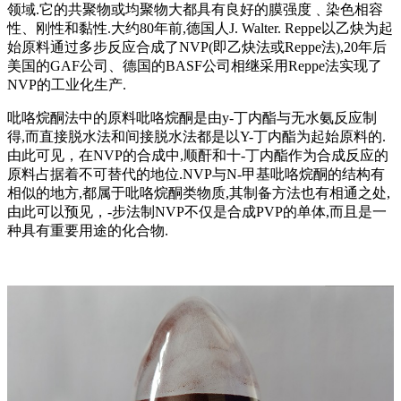
领域.它的共聚物或均聚物大都具有良好的膜强度﹑染色相容
性、刚性和黏性.大约80年前,德国人J. Walter. Reppe以乙炔为起
始原料通过多步反应合成了NVP(即乙炔法或Reppe法),20年后
美国的GAF公司、德国的BASF公司相继采用Reppe法实现了
NVP的工业化生产.
吡咯烷酮法中的原料吡咯烷酮是由y-丁内酯与无水氨反应制
得,而直接脱水法和间接脱水法都是以Y-丁内酯为起始原料的.
由此可见，在NVP的合成中,顺酐和十-丁内酯作为合成反应的
原料占据着不可替代的地位.NVP与N-甲基吡咯烷酮的结构有
相似的地方,都属于吡咯烷酮类物质,其制备方法也有相通之处,
由此可以预见，-步法制NVP不仅是合成PVP的单体,而且是一
种具有重要用途的化合物.