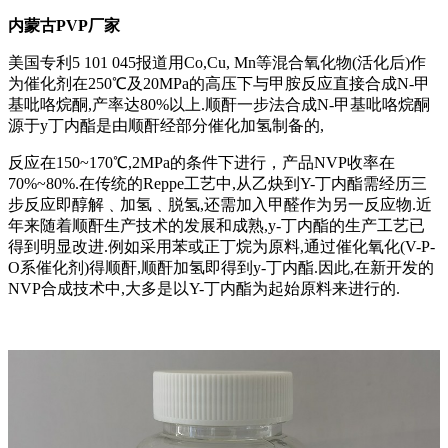
内蒙古PVP厂家
美国专利5 101 045报道用Co,Cu, Mn等混合氧化物(活化后)作
为催化剂在250℃及20MPa的高压下与甲胺反应直接合成N-甲
基吡咯烷酮,产率达80%以上.顺酐一步法合成N-甲基吡咯烷酮
源于y丁内酯是由顺酐经部分催化加氢制备的,
反应在150~170℃,2MPa的条件下进行，产品NVP收率在
70%~80%.在传统的Reppe工艺中,从乙炔到Y-丁内酯需经历三
步反应即醇解﹑加氢﹑脱氢,还需加入甲醛作为另一反应物.近
年来随着顺酐生产技术的发展和成熟,y-丁内酯的生产工艺已
得到明显改进.例如采用苯或正丁烷为原料,通过催化氧化(V-P-
O系催化剂)得顺酐,顺酐加氢即得到y-丁内酯.因此,在新开发的
NVP合成技术中,大多是以Y-丁内酯为起始原料来进行的.