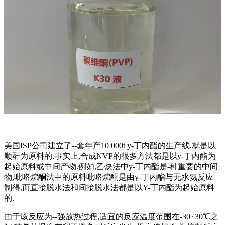
美国ISP公司建立了--套年产10 000t y-丁内酯的生产线,就是以
顺酐为原料的.事实上,合成NVP的很多方法都是以y-丁内酯为
起始原料或中间产物.例如,乙炔法中y-丁内酯是-种重要的中间
物,吡咯烷酮法中的原料吡咯烷酮是由y-丁内酯与无水氨反应
制得,而直接脱水法和间接脱水法都是以Y-丁内酯为起始原料
的.
由于该反应为--强放热过程,适宜的反应温度范围在-30~30℃之