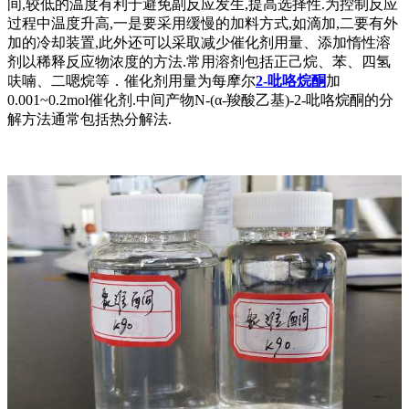
间,较低的温度有利于避免副反应发生,提高选择性.为控制反应
过程中温度升高,一是要采用缓慢的加料方式,如滴加,二要有外
加的冷却装置,此外还可以采取减少催化剂用量、添加惰性溶
剂以稀释反应物浓度的方法.常用溶剂包括正己烷、苯、四氢
呋喃、二嗯烷等．催化剂用量为每摩尔
2-吡咯烷酮
加
0.001~0.2mol催化剂.中间产物N-(α-羧酸乙基)-2-吡咯烷酮的分
解方法通常包括热分解法.