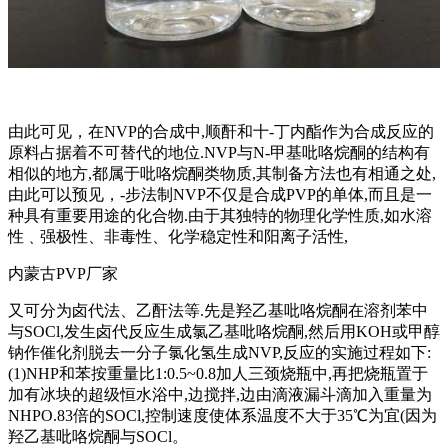
由此可见，在NVP的合成中,顺酐和十-丁内酯作为合成反应的
原料占据着不可替代的地位.NVP与N-甲基吡咯烷酮的结构有
相似的地方,都属于吡咯烷酮类物质,其制备方法也有相通之处,
由此可以预见，-步法制NVP不仅是合成PVP的单体,而且是一
种具有重要用途的化合物.由于其独特的物理化学性质,如水溶
性﹑强极性、非毒性、化学稳定性和阳离子活性,
内蒙古PVP厂家
又可分为卤代法、乙酐法等.先是羟乙基吡咯烷酮在溶剂苯中
与SOCl,发生卤代反应生成氯乙基吡咯烷酮,然后用KOH或甲醇
钠作催化剂脱去一分子氯化氢生成NVP,反应的实施过程如下:
(1)NHP和苯按重量比1:0.5~0.8加人三颈烧瓶中,再把烧瓶置于
加有冰块的超级恒水浴中,边搅拌,边由滴液漏斗滴加入重量为
NHPO.83倍的SOCl,控制速度使体系温度不大于35℃为宜(因为
羟乙基吡咯烷酮与SOCl。