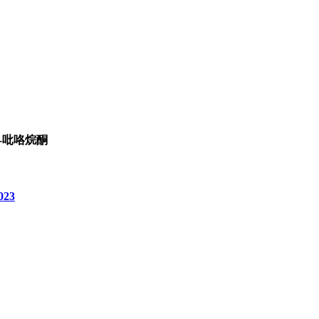
2-吡咯烷酮
023