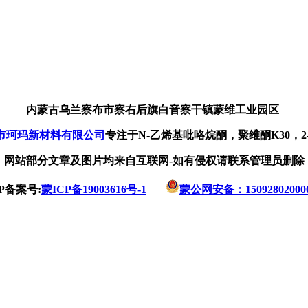
内蒙古乌兰察布市察右后旗白音察干镇蒙维工业园区
市珂玛新材料有限公司
专注于N-乙烯基吡咯烷酮，聚维酮K30，
网站部分文章及图片均来自互联网-如有侵权请联系管理员删除
CP备案号:
蒙ICP备19003616号-1
蒙公网安备：15092802000