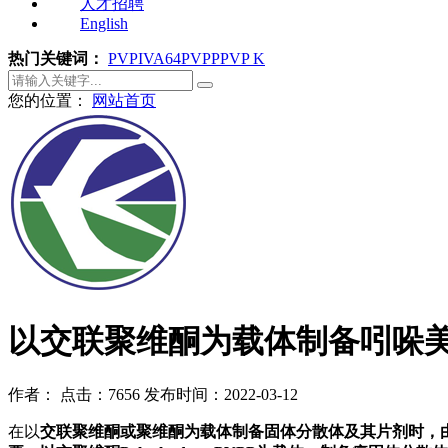
人才招聘
English
热门关键词：
PVPI
VA64
PVPP
PVP K
您的位置：
网站首页
以交联聚维酮为载体制备吲哚
作者：
点击：7656
发布时间：2022-03-12
在以
交联
聚维酮
或聚维酮为载体制备固体分散体及其片剂时，