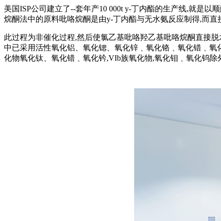
美国ISP公司建立了--套年产10 000t y-丁内酯的生产线,
烷酮法中的原料吡咯烷酮是由y-丁内酯与无水氨反应制得,而直
此过程为非催化过程,然后使氯乙基吡咯羟乙基吡咯烷酮直接脱
中已采用活性氧化铝、氧化锶、氧化锌﹑氧化铬﹑氧化错﹑氧化牡
化物氧化钛、氧化错﹑氧化钤,VIb族氧化物,氧化钼﹑氧化钨除