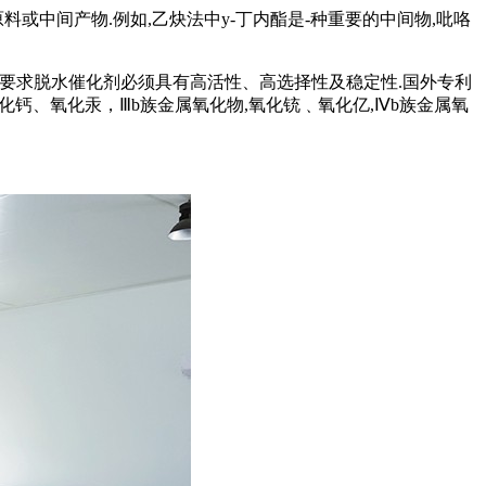
始原料或中间产物.例如,乙炔法中y-丁内酯是-种重要的中间物,吡咯
而要求脱水催化剂必须具有高活性、高选择性及稳定性.国外专利
钙、氧化汞，Ⅲb族金属氧化物,氧化铳﹑氧化亿,Ⅳb族金属氧