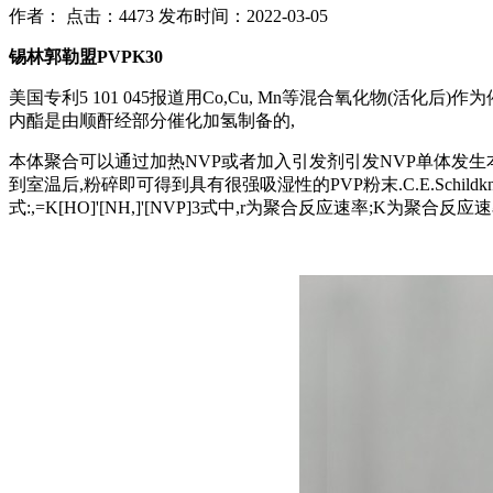
作者：
点击：4473
发布时间：2022-03-05
锡林郭勒盟PVPK30
美国专利5 101 045报道用Co,Cu, Mn等混合氧化物(活化
内酯是由顺酐经部分催化加氢制备的,
本体聚合可以通过加热NVP或者加入引发剂引发NVP单体发生
到室温后,粉碎即可得到具有很强吸湿性的PVP粉末.C.E.Schi
式:,=K[HO]'[NH,]'[NVP]3式中,r为聚合反应速率;K为聚合反