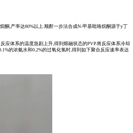
基吡咯烷酮,产率达80%以上.顺酐一步法合成N-甲基吡咯烷酮源于y丁
反应体系的温度急剧上升,得到熔融状态的PVP.将反应体系冷却
剂为0.1%的浓氨水和0.2%的过氧化氢时,得到如下聚合反应速率表达