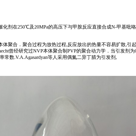
后)作为催化剂在250℃及20MPa的高压下与甲胺反应直接合成N-甲
本体聚合．聚合过程为放热过程,反应放出的热量不容易扩散,引起
ldknecht曾经研究过NVP本体聚合制PVP的聚合动力学．当引发
应速率常数.V.A.Agasardyan等人采用偶氮二异丁腈为引发剂,