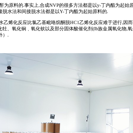
就是以顺酐为原料的.事实上,合成NVP的很多方法都是以y-丁内酯为起
接脱水法和间接脱水法都是以Y-丁内酯为起始原料的.
水乙烯化反应比氯乙基毗咯烷酮脱HC1乙烯化反应难于进行,因
、氧化锏﹑氧化钦以及部分固体酸催化剂(Ib族金属氧化物,氧化
外）.