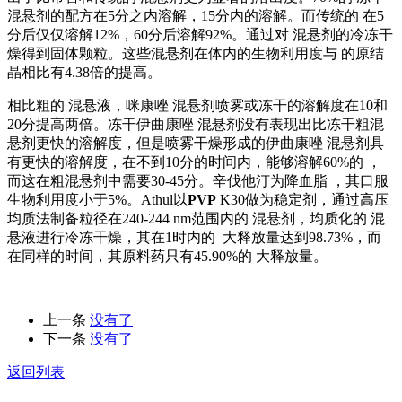
混悬剂的配方在5分之内溶解，15分内的溶解。而传统的 在5
分后仅仅溶解12%，60分后溶解92%。通过对 混悬剂的冷冻干
燥得到固体颗粒。这些混悬剂在体内的生物利用度与 的原结
晶相比有4.38倍的提高。
相比粗的 混悬液，咪康唑 混悬剂喷雾或冻干的溶解度在10和
20分提高两倍。冻干伊曲康唑 混悬剂没有表现出比冻干粗混
悬剂更快的溶解度，但是喷雾干燥形成的伊曲康唑 混悬剂具
有更快的溶解度，在不到10分的时间内，能够溶解60%的 ，
而这在粗混悬剂中需要30-45分。辛伐他汀为降血脂 ，其口服
生物利用度小于5%。Athul以
PVP
K30做为稳定剂，通过高压
均质法制备粒径在240-244 nm范围内的 混悬剂，均质化的 混
悬液进行冷冻干燥，其在1时内的 大释放量达到98.73%，而
在同样的时间，其原料药只有45.90%的 大释放量。
上一条
没有了
下一条
没有了
返回列表