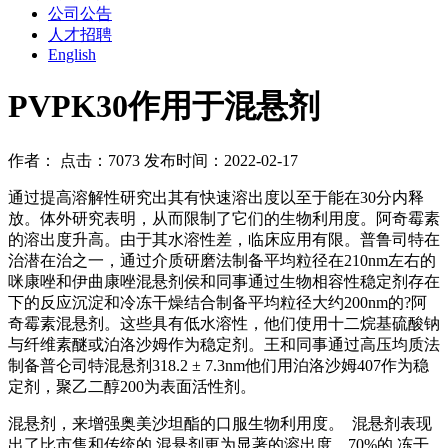
公司公告
人才招聘
English
PVPK30作用于混悬剂
作者： 点击：7073 发布时间：2022-02-17
通过提高溶解性研究出其有快速溶出度以至于能在30分内释
放。体外研究表明，从而限制了它们的生物利用度。阿奇霉素
的溶出度升高。由于其水溶性差，临床应用有限。普鲁司特在
治潜在治之一，通过介质研磨法制备平均粒径在210nm左右的
咪康唑和伊曲康唑混悬剂侯和同事通过生物相容性稳定剂存在
下的反应沉淀和冷冻干燥结合制备平均粒径大约200nm的?阿
奇霉素混悬剂。这些具有低水溶性，他们使用十二烷基硫酸钠
与纤维素醚或泊洛沙姆作为稳定剂。王和同事通过高压均质法
制备普仑司特混悬剂318.2 ± 7.3nm他们用泊洛沙姆407作为稳
定剂，聚乙二醇200为表面活性剂。
混悬剂，来增强奥美沙坦酯的口服生物利用度。 混悬剂表现
出了比市售和传统的 混悬剂更为显著的溶出度。70%的 冻干