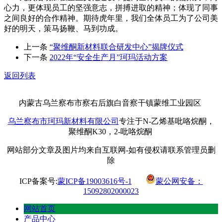
心力，更体现员工的坚强意志，拼搏进取的精神；体现了同事
之间良好的合作精神。期待虎年里，我们全体员工为了公司美
好的明天，策马扬鞭、马到功成。
上一条
“聚维酮新材料联合研发中心”揭牌仪式
下一条
2022年“安全生产月”珂玛活动方案
返回列表
内蒙古乌兰察布市察右后旗白音察干镇蒙维工业园区
乌兰察布市珂玛新材料有限公司
专注于N-乙烯基吡咯烷酮，
聚维酮K30，2-吡咯烷酮
网站部分文章及图片均来自互联网-如有侵权请联系管理员删
除
ICP备案号:
蒙ICP备19003616号-1
蒙公网安备：
15092802000023
网站首页
产品中心