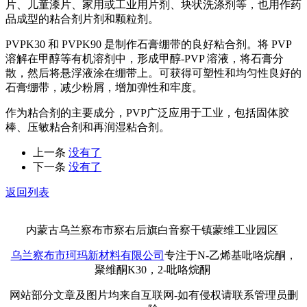
片、儿童漆片、家用或工业用片剂、块状洗涤剂等，也用作药
品成型的粘合剂片剂和颗粒剂。
PVPK30 和 PVPK90 是制作石膏绷带的良好粘合剂。将 PVP
溶解在甲醇等有机溶剂中，形成甲醇-PVP 溶液，将石膏分
散，然后将悬浮液涂在绷带上。可获得可塑性和均匀性良好的
石膏绷带，减少粉屑，增加弹性和牢度。
作为粘合剂的主要成分，PVP广泛应用于工业，包括固体胶
棒、压敏粘合剂和再润湿粘合剂。
上一条
没有了
下一条
没有了
返回列表
内蒙古乌兰察布市察右后旗白音察干镇蒙维工业园区
乌兰察布市珂玛新材料有限公司
专注于N-乙烯基吡咯烷酮，
聚维酮K30，2-吡咯烷酮
网站部分文章及图片均来自互联网-如有侵权请联系管理员删