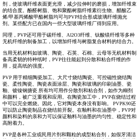
剂，使玻璃纤维表面更光滑，减少拉伸时的磨损，增加纤维束
的结合度。酚醛树脂、饱和聚酯树脂纤维素衍生物、醋酸乙
烯/甲基丙烯酸甲酯树脂均可与PVP结合形成玻璃纤维抛光
剂。某些配方已在国内一些大型玻璃纤维厂得到应用。
同理，PVP还可用于碳纤维、Al2O3纤维、钛酸镁纤维等多种
无机纤维的制备加工，以增加纤维与树脂复合材料的结合力。
当用无机材料如玻璃、陶瓷、石英、石棉、云母等无机材料制
备高柔韧的特种纸时，PVP往往能起到分散和粘合纤维的作
用，提高纸的强度。
PVP 用于精细陶瓷加工、大尺寸烧结陶瓷、可控磁性烧结陶
瓷、柔性陶瓷、陶瓷表面涂层、陶瓷和玻璃的印刷油墨、瓷
釉、镀镍钢搪瓷 所有均可用作分散剂和粘合剂，如作为糊剂
和颜料，被广泛重视和应用。在陶瓷加工中，PVP在烧结过程
中可以完全燃烧。因此，它对陶瓷本身没有影响。 PVPK90还
可以防止陶瓷制品在烧结前开裂。在釉料和在油墨中，PVP对
颜料和染料的亲和力可以保证釉料与油墨的均匀性、稳定性和
高附着力。
PVP是各种工业或民用片剂和颗粒的成型粘合剂，如假牙清洁