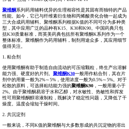
聚维酮
系列药用辅料优异的生理相容性是其固有而独特的产品
性能。如今，它已与纤维素衍生物和丙烯酸类化合物一起成为
三大合成药用辅料。聚维酮系列根据K值的不同可分为多种类
型，其中应用广泛的品种有K15、K30和K90。中国药典只包
括K30质量标准，而英美药典包括所有聚维酮K系列作为一个
整体标准。聚维酮作为药用辅料，制剂用途众多，其应用细节
值得关注。
1. 粘合剂
使用聚维酮有助于制造自由流动的可压缩颗粒，终生产出溶解
能力强、硬度好的片剂。
聚维酮K30
一般用作粘合剂，其在片
剂中的用量一般为2%～5%，使用浓度一般为0.5%～5%。对于
松散的原料，可选择粘结能力强的
聚维酮K90
，一般用量小于
2%。由于聚维酮易溶于水和乙醇，对水敏性、热敏性和挥发
性可用聚维酮醇溶液制粒，既解决了稳定性问题，又降低了干
燥度。温度会缩短干燥时间。
2. 共沉淀剂
一般来说，不同K值的聚维酮与大多数形成的共沉淀物的溶出