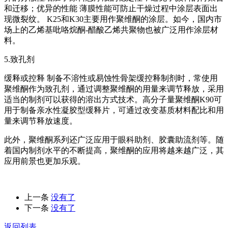
和迁移；优异的性能 薄膜性能可防止干燥过程中涂层表面出
现微裂纹。 K25和K30主要用作聚维酮的涂层。如今，国内市
场上的乙烯基吡咯烷酮-醋酸乙烯共聚物也被广泛用作涂层材
料。
5.致孔剂
缓释或控释 制备不溶性或易蚀性骨架缓控释制剂时，常使用
聚维酮作为致孔剂，通过调整聚维酮的用量来调节释放，采用
适当的制剂可以获得的溶出方式技术。高分子量聚维酮K90可
用于制备亲水性凝胶型缓释片，可通过改变基质材料配比和用
量来调节释放速度。
此外，聚维酮系列还广泛应用于眼科助剂、胶囊助流剂等。随
着国内制剂水平的不断提高，聚维酮的应用将越来越广泛，其
应用前景也更加乐观。
上一条
没有了
下一条
没有了
返回列表