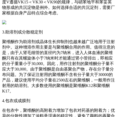
度V遵循VK15＜VK30＜VK90的规律，与硝苯地平和苯妥英
物形成的共沉淀物是例外。如何选择合适的共沉淀剂，需要厂
家根据自身产品特点综合考虑。
3.助溶剂或分散稳定剂
聚维酮作为助溶剂或晶体生长抑制剂也越来越广泛地用于注射
剂中。这种增溶作用主要是与聚维酮合用的作用。值得注意的
是，由于人肾毛细管的直径约为7纳米，进入人体血液的聚维
酮只有在其螺旋体小于7纳米时才能通过肾小管排出，即相应
的分子重量小于30,000。因此，用作注射剂的聚维酮分子量不
应大于30,000。由于聚维酮是自由基聚合产物，存在分子量分
布问题。为了保证注射用的聚维酮不含有分子量大于30000的
产品，建议使用平均分子量在2500左右的聚维酮，一般用作注
射用的助溶剂。大多数使用的聚维酮是聚维酮K12和聚维酮
K17。
4.包衣或成膜剂
在包衣中，聚维酮的高附着力增加了包衣对药基的附着力；优
异的分散性增加了涂料悬浮液的稳定性，避免了颜料的再聚合