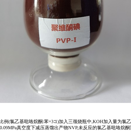
(氯乙基吡咯烷酮:苯=3∶1)加入三颈烧瓶中,KOH加入量为氯乙基吡
在0.09MPa真空度下减压蒸馏出产物NVP,未反应的氯乙基吡咯烷