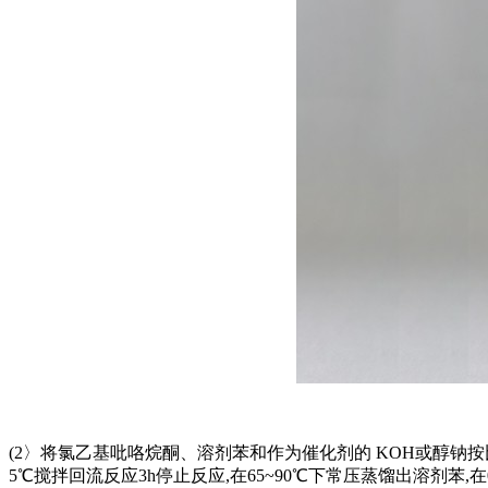
(2〉将氯乙基吡咯烷酮、溶剂苯和作为催化剂的 KOH或醇钠按比例
5℃搅拌回流反应3h停止反应,在65~90℃下常压蒸馏出溶剂苯,