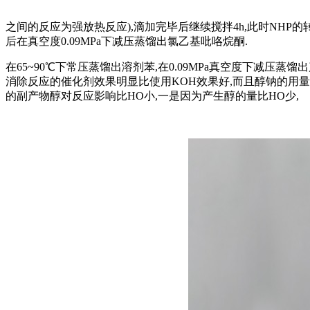
之间的反应为强放热反应),滴加完毕后继续搅拌4h,此时NHP的转
后在真空度0.09MPa下减压蒸馏出氯乙基吡咯烷酮.
在65~90℃下常压蒸馏出溶剂苯,在0.09MPa真空度下减压
消除反应的催化剂效果明显比使用KOH效果好,而且醇钠的用量远
的副产物醇对反应影响比HO小,一是因为产生醇的量比HO少,