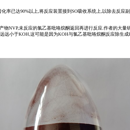
化率已达90%以上,将反应装置接到SO吸收系统上,以除去反应副产物
蒸馏出产物NVP,未反应的氯乙基吡咯烷酮返回再进行反应.作者的大
远小于KOH,这可能是因为KOH与氯乙基吡咯烷酮反应除生成KC