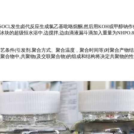
Cl,发生卤代反应生成氯乙基吡咯烷酮,然后用KOH或甲醇钠作催
于加有冰块的超级恒水浴中,边搅拌,边由滴液漏斗滴加入重量为NHPO.
艺条件(引发剂.聚合方式、聚合温度﹑聚合时间等)对聚合产物结
交联聚合物中,共聚物(及交联聚合物)的组成和结构将决定共聚物