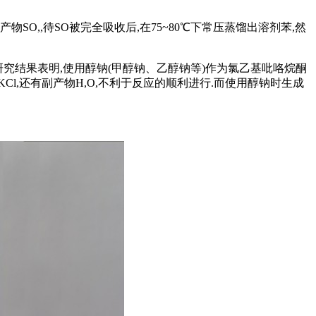
SO,,待SO被完全吸收后,在75~80℃下常压蒸馏出溶剂苯,然
量研究结果表明,使用醇钠(甲醇钠、乙醇钠等)作为氯乙基吡咯烷酮
l,还有副产物H,O,不利于反应的顺利进行.而使用醇钠时生成