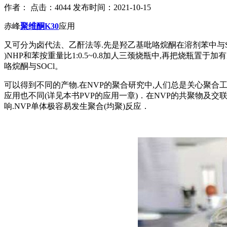
作者：
点击：4044
发布时间：2021-10-15
赤峰
聚维酮K30
应用
又可分为卤代法、乙酐法等.先是羟乙基吡咯烷酮在溶剂苯中与SO
)NHP和苯按重量比1:0.5~0.8加人三颈烧瓶中,再把烧瓶置
咯烷酮与SOCl。
可以得到不同的产物.在NVP的聚合研究中,人们总是关心聚合工
应用也不同(详见本书PVP的应用一章)．在NVP的共聚物及
响.NVP单体极容易发生聚合(均聚)反应．