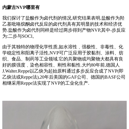
内蒙古NVP哪里有
我们探讨了盐酸作为卤代剂的情况,研究结果表明,盐酸作为羟
乙基吡咯烷酮卤代反应的卤代剂具有其明显的技术和经济优
势.盐酸作为卤代剂同样是经过两步得到产物NVP,其中-步反应
为:二步与SOCl。
由于其独特的物理化学性质,如水溶性﹑强极性、非毒性、化
学稳定性和阳离子活性,NVP可广泛应用于胶黏剂、涂料、纺
织、食品、制药等工业领域.它的共聚物或均聚物大都具有良
好的膜强度﹑染色相容性、刚性和黏性.大约80年前,德国人
J.Walter.Reppe以乙炔为起始原料通过多步反应合成了NVP(即
乙炔法或Reppe法),20年后美国的GAF公司、德国的BASF公司
相继采用Reppe法实现了NVP的工业化生产.