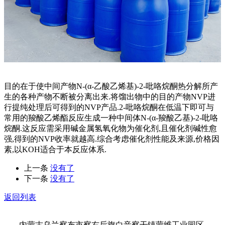
目的在于使中间产物N-(α-乙酸乙烯基)-2-吡咯烷酮热分解所产
生的各种产物不断被分离出来.将馏出物中的目的产物NVP进
行提纯处理后可得到的NVP产品.2-吡咯烷酮在低温下即可与
常用的羧酸乙烯酯反应生成一种中间体N-(α-羧酸乙基)-2-吡咯
烷酮.这反应需采用碱金属氢氧化物为催化剂,且催化剂碱性愈
强,得到的NVP收率就越高.综合考虑催化剂性能及来源,价格因
素,以KOH适合于本反应体系.
上一条
没有了
下一条
没有了
返回列表
内蒙古乌兰察布市察右后旗白音察干镇蒙维工业园区