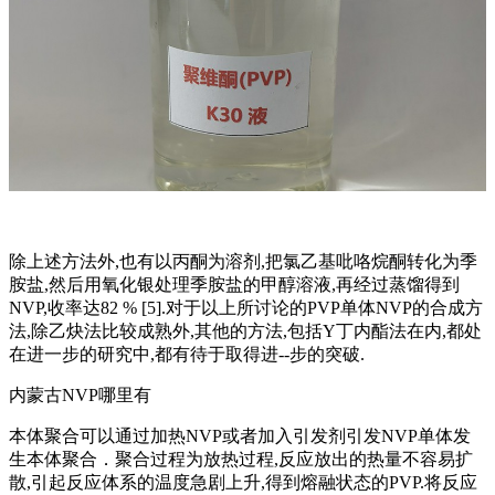
除上述方法外,也有以丙酮为溶剂,把氯乙基吡咯烷酮转化为季
胺盐,然后用氧化银处理季胺盐的甲醇溶液,再经过蒸馏得到
NVP,收率达82 % [5].对于以上所讨论的PVP单体NVP的合成方
法,除乙炔法比较成熟外,其他的方法,包括Y丁内酯法在内,都处
在进一步的研究中,都有待于取得进--步的突破.
内蒙古NVP哪里有
本体聚合可以通过加热NVP或者加入引发剂引发NVP单体发
生本体聚合．聚合过程为放热过程,反应放出的热量不容易扩
散,引起反应体系的温度急剧上升,得到熔融状态的PVP.将反应