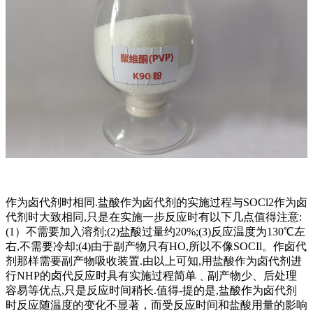
作为卤代剂时相同.盐酸作为卤代剂的实施过程与SOCl2作为卤
代剂时大致相同,只是在实施一步反应时有以下几点值得注意:
(1）不需要加入溶剂;(2)盐酸过量约20%;(3)反应温度为130℃左
右,不需要冷却;(4)由于副产物只有HO,所以不像SOCIl。作卤代
剂那样需要副产物吸收装置.由以上可知,用盐酸作为卤代剂进
行NHP的卤代反应时具有实施过程简单﹑副产物少、后处理
容易等优点,只是反应时间稍长.值得-提的是,盐酸作为卤代剂
时反应随温度的变化不显著，而受反应时间和盐酸用量的影响