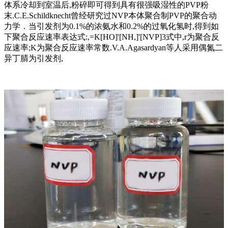
体系冷却到室温后,粉碎即可得到具有很强吸湿性的PVP粉
末.C.E.Schildknecht曾经研究过NVP本体聚合制PVP的聚合动
力学．当引发剂为0.1%的浓氨水和0.2%的过氧化氢时,得到如
下聚合反应速率表达式:,=K[HO]'[NH,]'[NVP]3式中,r为聚合反
应速率;K为聚合反应速率常数.V.A.Agasardyan等人采用偶氮二
异丁腈为引发剂,