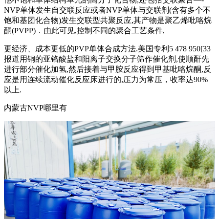
NVP单体发生自交联反应或者NVP单体与交联剂(含有多个不
饱和基团化合物)发生交联型共聚反应,其产物是聚乙烯吡咯烷
酮(PVPP)．由此可见,控制不同的聚合工艺条件,
更经济、成本更低的PVP单体合成方法.美国专利5 478 950[33
报道用铜的亚铬酸盐和阳离子交换分子筛作催化剂,使顺酐先
进行部分催化加氢,然后接着与甲胺反应得到甲基吡咯烷酮,反
应是用连续流动催化反应床进行的,压力为常压，收率达90%
以上.
内蒙古NVP哪里有