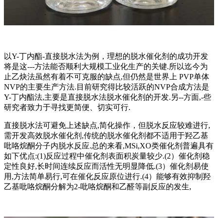
以Y-丁内酯-直接脱水法为例，理想的脱水催化剂的成功开发
将是这---方法能否顺利大规模工业化生产的关键.所以迄今为
止乙炔法虽然有着不可克服的缺点,但仍然是世界上 PVP单体
NVP的主要生产方法.目前研究得比较活跃的NVP合成方法是
Y-丁内酯法,主要是直接脱水法脱水催化剂的开发.另--方面,-些
研究者致力于寻找更简便、切实可行.
直接脱水法可避免上述缺点,简化操作，但脱水反应较难进行,
需开发高效脱水催化剂,传统的脱水催化剂都不适用于羟乙基
吡咯烷酮分子内脱水反应.总的来看,MSi,XO类催化剂普遍具有
如下优点:(1)反应过程中催化剂表面积炭量较少.(2）催化剂稳
定性良好,长时间连续反应而活性无明显降低.(3）催化剂易使
用,方法简单易行,可在催化反应原位进行.(4）能够有效抑制羟
乙基吡咯烷酮分解为2-吡咯烷酮和乙醛等副反应的发生,