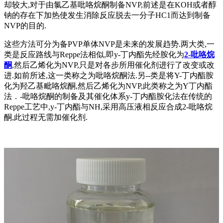
却较大,对于由氯乙基吡咯烷酮制备NVP,前述是在KOH或者醇
钠的存在下加热使发生消除反应脱去一分子HC1而达到制备
NVP的目的.
这些方法可分为备PVP单体NVP是未来的发展趋势.两大类,一
类是反应路线与Reppe法相似,即y-丁内酯先经胺化为
2-吡咯烷
酮
,然后乙烯化为NVP,只是对各步所用催化剂进行了改变或改
进.如前所述,这一类称之为吡咯烷酮法.另--类是将Y-丁内酯胺
化为羟乙基毗咯烷酮,然后乙烯化为NVP,此类称之为Y丁内酯
法．-吡咯烷酮的制备及其催化体系y-丁内酯胺化法在传统的
Reppe工艺中,y-丁内酯与NH,采用高压液相反应合成2-吡咯烷
酮,此过程无需加催化剂.