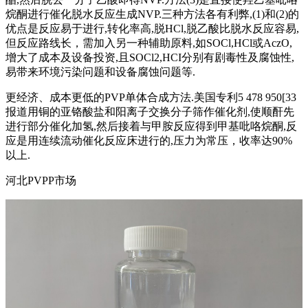
烷酮进行催化脱水反应生成NVP.三种方法各有利弊,(1)和(2)的
优点是反应易于进行,转化率高,脱HCl,脱乙酸比脱水反应容易,
但反应路线长，需加入另一种辅助原料,如SOCl,HCl或AczO,
增大了成本及设备投资,且SOCl2,HCI分别有剧毒性及腐蚀性,
易带来环境污染问题和设备腐蚀问题等.
更经济、成本更低的PVP单体合成方法.美国专利5 478 950[33
报道用铜的亚铬酸盐和阳离子交换分子筛作催化剂,使顺酐先
进行部分催化加氢,然后接着与甲胺反应得到甲基吡咯烷酮,反
应是用连续流动催化反应床进行的,压力为常压，收率达90%
以上.
河北PVPP市场