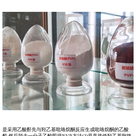
是采用乙酸酐先与羟乙基吡咯烷酮反应生成吡咯烷酮的乙酸
酯,然后脱去一分子乙酸即得NVP.方法(3)是直接使羟乙基吡咯