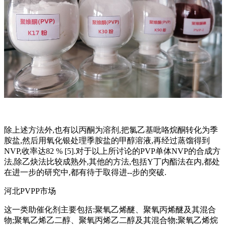
除上述方法外,也有以丙酮为溶剂,把氯乙基吡咯烷酮转化为季
胺盐,然后用氧化银处理季胺盐的甲醇溶液,再经过蒸馏得到
NVP,收率达82 % [5].对于以上所讨论的PVP单体NVP的合成方
法,除乙炔法比较成熟外,其他的方法,包括Y丁内酯法在内,都处
在进一步的研究中,都有待于取得进--步的突破.
河北PVPP市场
这一类助催化剂主要包括:聚氧乙烯醚、聚氧丙烯醚及其混合
物;聚氧乙烯乙二醇、聚氧丙烯乙二醇及其混合物;聚氧乙烯烷