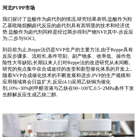
河北PVPP市场
我们探讨了盐酸作为卤代剂的情况,研究结果表明,盐酸作为羟
乙基吡咯烷酮卤代反应的卤代剂具有其明显的技术和经济优
势.盐酸作为卤代剂同样是经过两步得到产物NVP,其中-步反应
为:二步与SOCl。
到目前为止,Reppe法仍是NVP生产的主要方法.由于Reppe具有
反应步骤多、流程长,条件苛刻、副产物多、收率低、操作危
险性大等缺陷,长期以来人们对Reppe法的改进研究从未间断,
研究的焦点集中在合成途径的改变和新型催化体系的开发上..
随着NVP合成催化技术的不断发展和进步,PVP的生产规模和
应用领域将会日益扩大.反应(4.1)采用乙炔铜为催化
剂,10%~30%的甲醛溶液与乙炔在90~100℃,0.5~2MPa条件下发
生醇解反应生成乙炔二醇.