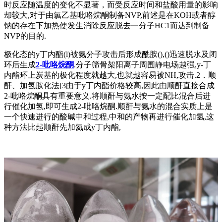
时反应随温度的变化不显著，而受反应时间和盐酸用量的影响
却较大,对于由氯乙基吡咯烷酮制备NVP,前述是在KOH或者醇
钠的存在下加热使发生消除反应脱去一分子HC1而达到制备
NVP的目的.
极化态的y丁内酯(l)被氨分子攻击后形成酰胺(),()迅速脱水及闭
环后生成
2-吡咯烷酮
.分子筛骨架阳离子周围静电场越强,y-丁
内酯环上炭基的极化程度就越大,也就越容易被NH,攻击.2．顺
酐、加氢胺化法[3由于y丁内酯价格较高,因此由顺酐直接合成
2-吡咯烷酮具有重要意义.将顺酐与氨水按一定配比混合后进
行催化加氢,即可生成2-吡咯烷酮.顺酐与氨水的混合实质上是
一个快速进行的酸碱中和过程,中和的产物再进行催化加氢,这
种方法比起顺酐先加氦成y丁内酯,