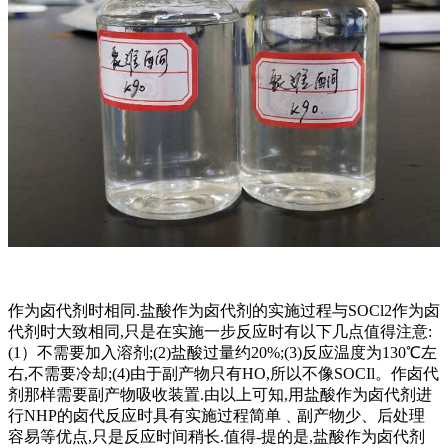
作为卤代剂时相同.盐酸作为卤代剂的实施过程与SOCl2作为卤
代剂时大致相同,只是在实施一步反应时有以下几点值得注意:
(1）不需要加入溶剂;(2)盐酸过量约20%;(3)反应温度为130℃左
右,不需要冷却;(4)由于副产物只有HO,所以不像SOCIl。作卤代
剂那样需要副产物吸收装置.由以上可知,用盐酸作为卤代剂进
行NHP的卤代反应时具有实施过程简单﹑副产物少、后处理
容易等优点,只是反应时间稍长.值得-提的是,盐酸作为卤代剂