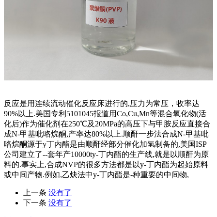
反应是用连续流动催化反应床进行的,压力为常压，收率达
90%以上.美国专利5101045报道用Co,Cu,Mn等混合氧化物(活
化后)作为催化剂在250℃及20MPa的高压下与甲胺反应直接合
成N-甲基吡咯烷酮,产率达80%以上.顺酐一步法合成N-甲基吡
咯烷酮源于y丁内酯是由顺酐经部分催化加氢制备的,美国ISP
公司建立了--套年产10000ty-丁内酯的生产线,就是以顺酐为原
料的.事实上,合成NVP的很多方法都是以y-丁内酯为起始原料
或中间产物.例如,乙炔法中y-丁内酯是-种重要的中间物,
上一条
没有了
下一条
没有了