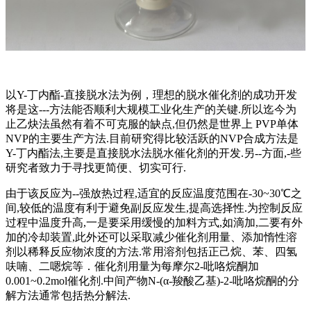
以Y-丁内酯-直接脱水法为例，理想的脱水催化剂的成功开发
将是这---方法能否顺利大规模工业化生产的关键.所以迄今为
止乙炔法虽然有着不可克服的缺点,但仍然是世界上 PVP单体
NVP的主要生产方法.目前研究得比较活跃的NVP合成方法是
Y-丁内酯法,主要是直接脱水法脱水催化剂的开发.另--方面,-些
研究者致力于寻找更简便、切实可行.
由于该反应为--强放热过程,适宜的反应温度范围在-30~30℃之
间,较低的温度有利于避免副反应发生,提高选择性.为控制反应
过程中温度升高,一是要采用缓慢的加料方式,如滴加,二要有外
加的冷却装置,此外还可以采取减少催化剂用量、添加惰性溶
剂以稀释反应物浓度的方法.常用溶剂包括正己烷、苯、四氢
呋喃、二嗯烷等．催化剂用量为每摩尔2-吡咯烷酮加
0.001~0.2mol催化剂.中间产物N-(α-羧酸乙基)-2-吡咯烷酮的分
解方法通常包括热分解法.