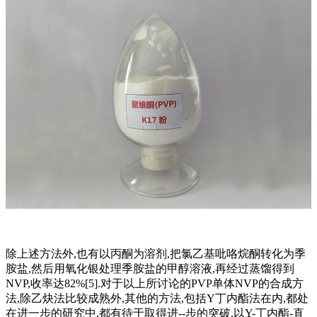
除上述方法外,也有以丙酮为溶剂,把氯乙基吡咯烷酮转化为季
胺盐,然后用氧化银处理季胺盐的甲醇溶液,再经过蒸馏得到
NVP,收率达82%[5].对于以上所讨论的PVP单体NVP的合成方
法,除乙炔法比较成熟外,其他的方法,包括Y丁内酯法在内,都处
在进一步的研究中,都有待于取得进--步的突破.以Y-丁内酯-直