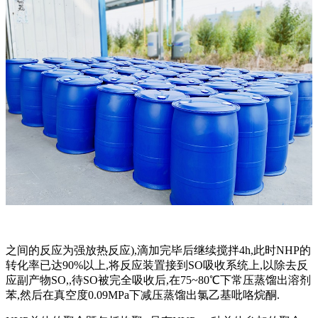
之间的反应为强放热反应),滴加完毕后继续搅拌4h,此时NHP的
转化率已达90%以上,将反应装置接到SO吸收系统上,以除去反
应副产物SO,,待SO被完全吸收后,在75~80℃下常压蒸馏出溶剂
苯,然后在真空度0.09MPa下减压蒸馏出氯乙基吡咯烷酮.