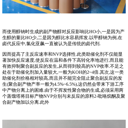
而使用醇钠时生成的副产物醇对反应影响比HO小,一是因为产
生醇的量比HO少,二是因为醇比水容易挥发.以甲醇钠为例,在
卤代反应中,氯化亚飙一直被认为是传统的卤代剂.
因而提高了主反应速率和NVP选择性.此类助催化剂不仅能显
著加快反应速度,使反应在温和条件下高转化率地进行,而且能
有效抑制聚合副反应的发生,从而得到较高的NVP收率.不足之
处在于助催化剂加入量较大,一般为KOH的2~4倍.其次,这一类
助催化剂价格相对较高,而且并不能完全阻止聚合副反应的发
生(聚合副产物产率一般为4.5%~6.5%),这仍然会带来下游工序
中产物分离上的困难.由于不挥发性聚合物的生成,必须采用两
个蒸馏塔将目标产物NVP分别与未反应的原料2-吡咯烷酮及聚
合副产物加以分离.此外