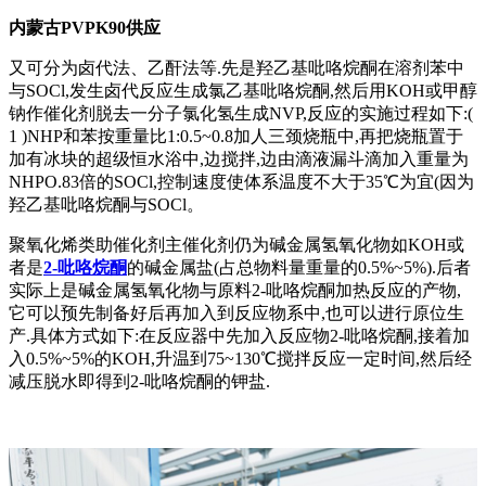
内蒙古PVPK90供应
又可分为卤代法、乙酐法等.先是羟乙基吡咯烷酮在溶剂苯中
与SOCl,发生卤代反应生成氯乙基吡咯烷酮,然后用KOH或甲醇
钠作催化剂脱去一分子氯化氢生成NVP,反应的实施过程如下:(
1 )NHP和苯按重量比1:0.5~0.8加人三颈烧瓶中,再把烧瓶置于
加有冰块的超级恒水浴中,边搅拌,边由滴液漏斗滴加入重量为
NHPO.83倍的SOCl,控制速度使体系温度不大于35℃为宜(因为
羟乙基吡咯烷酮与SOCl。
聚氧化烯类助催化剂主催化剂仍为碱金属氢氧化物如KOH或
者是
2-吡咯烷酮
的碱金属盐(占总物料量重量的0.5%~5%).后者
实际上是碱金属氢氧化物与原料2-吡咯烷酮加热反应的产物,
它可以预先制备好后再加入到反应物系中,也可以进行原位生
产.具体方式如下:在反应器中先加入反应物2-吡咯烷酮,接着加
入0.5%~5%的KOH,升温到75~130℃搅拌反应一定时间,然后经
减压脱水即得到2-吡咯烷酮的钾盐.