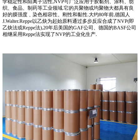
学稳定性和阳离子活性,NVP可广泛应用于胶黏剂、涂料、纺
织、食品、制药等工业领域.它的共聚物或均聚物大都具有良
好的膜强度﹑染色相容性、刚性和黏性.大约80年前,德国人
J.Walter.Reppe以乙炔为起始原料通过多步反应合成了NVP(即
乙炔法或Reppe法),20年后美国的GAF公司、德国的BASF公司
相继采用Reppe法实现了NVP的工业化生产.