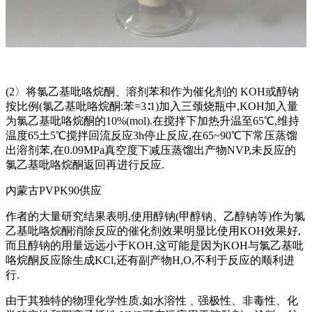
(2〉将氯乙基吡咯烷酮、溶剂苯和作为催化剂的 KOH或醇钠
按比例(氯乙基吡咯烷酮:苯=3∶1)加入三颈烧瓶中,KOH加入量
为氯乙基吡咯烷酮的10%(mol).在搅拌下加热升温至65℃,维持
温度65土5℃搅拌回流反应3h停止反应,在65~90℃下常压蒸馏
出溶剂苯,在0.09MPa真空度下减压蒸馏出产物NVP,未反应的
氯乙基吡咯烷酮返回再进行反应.
内蒙古PVPK90供应
作者的大量研究结果表明,使用醇钠(甲醇钠、乙醇钠等)作为氯
乙基吡咯烷酮消除反应的催化剂效果明显比使用KOH效果好,
而且醇钠的用量远远小于KOH,这可能是因为KOH与氯乙基吡
咯烷酮反应除生成KCl,还有副产物H,O,不利于反应的顺利进
行.
由于其独特的物理化学性质,如水溶性﹑强极性、非毒性、化