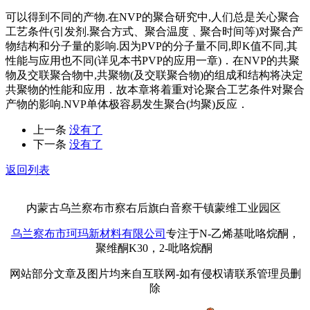
可以得到不同的产物.在NVP的聚合研究中,人们总是关心聚合
工艺条件(引发剂.聚合方式、聚合温度﹑聚合时间等)对聚合产
物结构和分子量的影响.因为PVP的分子量不同,即K值不同,其
性能与应用也不同(详见本书PVP的应用一章)．在NVP的共聚
物及交联聚合物中,共聚物(及交联聚合物)的组成和结构将决定
共聚物的性能和应用．故本章将着重对论聚合工艺条件对聚合
产物的影响.NVP单体极容易发生聚合(均聚)反应．
上一条
没有了
下一条
没有了
返回列表
内蒙古乌兰察布市察右后旗白音察干镇蒙维工业园区
乌兰察布市珂玛新材料有限公司
专注于N-乙烯基吡咯烷酮，
聚维酮K30，2-吡咯烷酮
网站部分文章及图片均来自互联网-如有侵权请联系管理员删
除