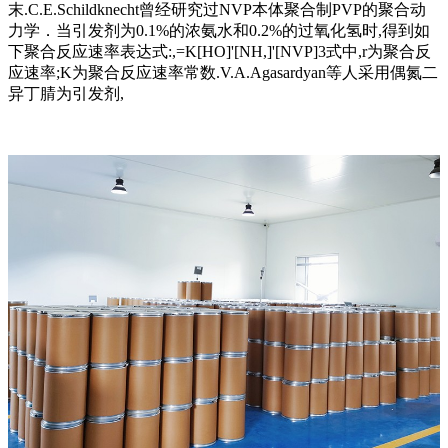
末.C.E.Schildknecht曾经研究过NVP本体聚合制PVP的聚合动
力学．当引发剂为0.1%的浓氨水和0.2%的过氧化氢时,得到如
下聚合反应速率表达式:,=K[HO]'[NH,]'[NVP]3式中,r为聚合反
应速率;K为聚合反应速率常数.V.A.Agasardyan等人采用偶氮二
异丁腈为引发剂,