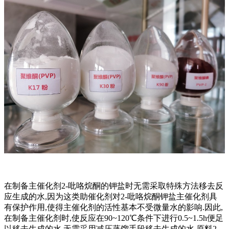
在制备主催化剂2-吡咯烷酮的钾盐时无需采取特殊方法移去反
应生成的水,因为这类助催化剂对2-吡咯烷酮钾盐主催化剂具
有保护作用,使得主催化剂的活性基本不受微量水的影响.因此,
在制备主催化剂时,使反应在90~120℃条件下进行0.5~1.5h便足
以移去生成的水,无需采用减压蒸馏手段移去生成的水.原料2-