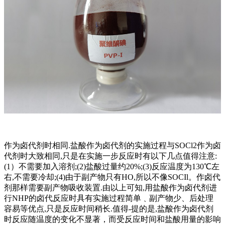
作为卤代剂时相同.盐酸作为卤代剂的实施过程与SOCl2作为卤
代剂时大致相同,只是在实施一步反应时有以下几点值得注意:
(1）不需要加入溶剂;(2)盐酸过量约20%;(3)反应温度为130℃左
右,不需要冷却;(4)由于副产物只有HO,所以不像SOCIl。作卤代
剂那样需要副产物吸收装置.由以上可知,用盐酸作为卤代剂进
行NHP的卤代反应时具有实施过程简单﹑副产物少、后处理
容易等优点,只是反应时间稍长.值得-提的是,盐酸作为卤代剂
时反应随温度的变化不显著，而受反应时间和盐酸用量的影响