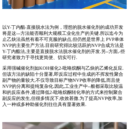
以Y-丁内酯-直接脱水法为例，理想的脱水催化剂的成功开发
将是这---方法能否顺利大规模工业化生产的关键.所以迄今为
止乙炔法虽然有着不可克服的缺点,但仍然是世界上 PVP单体
NVP的主要生产方法.目前研究得比较活跃的NVP合成方法是
Y-丁内酯法,主要是直接脱水法脱水催化剂的开发.另--方面,-些
研究者致力于寻找更简便、切实可行.
采用强碱催化剂如KOH催化2-吡咯烷酮与乙炔的乙烯化反应.
但该方法的缺陷十分显著,即反应过程中生成的不挥发性聚合
副产物的量较大,不仅导致目标产物NVP收率的降低,而且使
NVP的分离和提纯复杂化.因此,工业生产中--般都采取比较温
和的反应条件,通过降低2-吡咯烷酮转化率的方式来控制聚合
副反应的发生,但很多情况下,收效甚微.为了提高NVP收率,加
入一种或多种助催化剂往往具有显著效果.