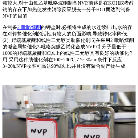
却较大,对于由氯乙基吡咯烷酮制备NVP,前述是在KOH或者醇
钠的存在下加热使发生消除反应脱去一分子HC1而达到制备
NVP的目的.
在制备
2-吡咯烷酮
的钾盐时,必须将生成的水连续排出,水的存
在对钾盐催化剂的活性有较大的负面影响,导致转化率降低.
(2）羟端基聚醚和线性二元醇类助催化剂l5]在采用2-吡咯烷酮
的碱金属盐催化2-吡咯烷酮乙烯化合成NVP时,分子量低于
1000的羟端基聚醚和C以上的线性二元醇具有良好的助催化作
用,采用这种助催化剂在100~200℃,7.5~30atm条件下反应
3~20h,NVP收率可高达90%以上,并且没有聚合副产物生成.