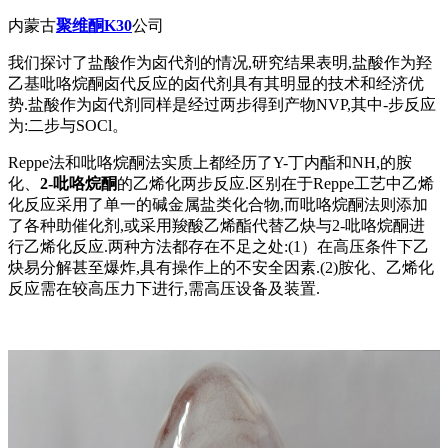
内蒙古
聚维酮K30
公司
我们探讨了盐酸作为卤代剂的情况,研究结果表明,盐酸作为羟
乙基吡咯烷酮卤代反应的卤代剂具有其明显的技术和经济优
势.盐酸作为卤代剂同样是经过两步得到产物NVP,其中-步反应
为:二步与SOCl。
Reppe法和吡咯烷酮法实质上都经历了Y-丁内酯和NH,的胺
化、
2-吡咯烷酮
的乙烯化两步反应.区别在于Reppe工艺中乙烯
化反应采用了单一的碱金属盐类化合物,而吡咯烷酮法则添加
了各种助催化剂,或采用羧酸乙烯酯代替乙炔与2-吡咯烷酮进
行乙烯化反应.两种方法都存在不足之处:(1）在高压条件下乙
炔易分解甚至爆炸,具有操作上的不安全因素.(2)胺化、乙烯化
反应需在较高压力下进行,需高压设备及装置.