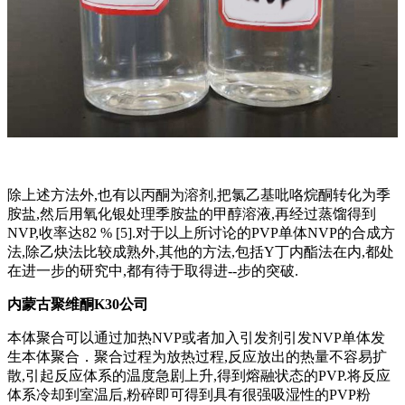
除上述方法外,也有以丙酮为溶剂,把氯乙基吡咯烷酮转化为季
胺盐,然后用氧化银处理季胺盐的甲醇溶液,再经过蒸馏得到
NVP,收率达82 % [5].对于以上所讨论的PVP单体NVP的合成方
法,除乙炔法比较成熟外,其他的方法,包括Y丁内酯法在内,都处
在进一步的研究中,都有待于取得进--步的突破.
内蒙古聚维酮K30公司
本体聚合可以通过加热NVP或者加入引发剂引发NVP单体发
生本体聚合．聚合过程为放热过程,反应放出的热量不容易扩
散,引起反应体系的温度急剧上升,得到熔融状态的PVP.将反应
体系冷却到室温后,粉碎即可得到具有很强吸湿性的PVP粉