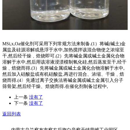
MSi,x,Oa催化剂可采用下列常规方法来制备.(1）将碱(碱土)金
属盐及硅源溶解或悬浮于水中,加热搅拌该混合物使之浓缩至
干,然后经干燥﹑焙烧即可.(2）先将碱金属或碱土金属化合物
溶解于水中,然后用该溶液浸渍模制氧化硅,然后蒸发至干,经干
燥﹑焙烧而得.(3）先将碱金属或碱土金属化合物溶解于水中,
然后加入硅酸盐或有机硅酸盐,再进行混合、浓缩、干燥﹑焙
烧而得.(4〉先通过离子交换法将碱金属或碱土金属引入分子
筛骨架,然后经干燥、焙烧而得.在催化剂制备过程中,
上一条
没有了
下一条
没有了
返回列表
内蒙古乌兰察布市察右后旗白音察干镇蒙维工业园区