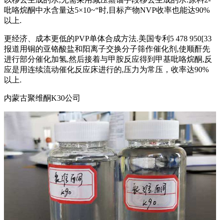
吡咯烷酮中水含量达5×10~“时,目标产物NVP收率也能达90%
以上.
更经济、成本更低的PVP单体合成方法.美国专利5 478 950[33
报道用铜的亚铬酸盐和阳离子交换分子筛作催化剂,使顺酐先
进行部分催化加氢,然后接着与甲胺反应得到甲基吡咯烷酮,反
应是用连续流动催化反应床进行的,压力为常压，收率达90%
以上.
内蒙古聚维酮K30公司