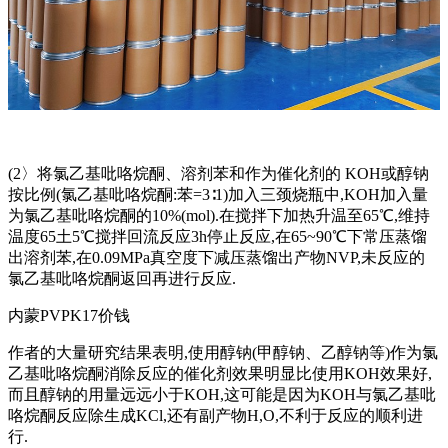
(2〉将氯乙基吡咯烷酮、溶剂苯和作为催化剂的 KOH或醇钠
按比例(氯乙基吡咯烷酮:苯=3∶1)加入三颈烧瓶中,KOH加入量
为氯乙基吡咯烷酮的10%(mol).在搅拌下加热升温至65℃,维持
温度65土5℃搅拌回流反应3h停止反应,在65~90℃下常压蒸馏
出溶剂苯,在0.09MPa真空度下减压蒸馏出产物NVP,未反应的
氯乙基吡咯烷酮返回再进行反应.
内蒙PVPK17价钱
作者的大量研究结果表明,使用醇钠(甲醇钠、乙醇钠等)作为氯
乙基吡咯烷酮消除反应的催化剂效果明显比使用KOH效果好,
而且醇钠的用量远远小于KOH,这可能是因为KOH与氯乙基吡
咯烷酮反应除生成KCl,还有副产物H,O,不利于反应的顺利进
行.