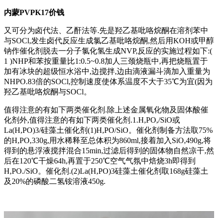
内蒙PVPK17价钱
又可分为卤代法、乙酐法等.先是羟乙基吡咯烷酮在溶剂苯中
与SOCl,发生卤代反应生成氯乙基吡咯烷酮,然后用KOH或甲醇
钠作催化剂脱去一分子氯化氢生成NVP,反应的实施过程如下:(
1 )NHP和苯按重量比1:0.5~0.8加人三颈烧瓶中,再把烧瓶置于
加有冰块的超级恒水浴中,边搅拌,边由滴液漏斗滴加入重量为
NHPO.83倍的SOCl,控制速度使体系温度不大于35℃为宜(因为
羟乙基吡咯烷酮与SOCl。
值得注意的有如下两类催化剂.除上述金属氧化物及固体酸催
化剂外,值得注意的有如下两类催化剂.1.H,PO,/SiO或
La(H,PO)3/硅藻土催化剂(1)H,PO/SiO。催化剂制备方法取75%
的H,PO,330g,用水稀释至总体积为860ml,接着加入SiO,490g,将
得到的悬浮液搅拌混合15min,过滤后得到的固体物自然凉干,然
后在120℃干燥64h,再置于250℃空气气氛中焙烧3h即得到
H,PO./SiO。催化剂.(2)La(H,PO)3硅藻土催化剂取168g硅藻土
及20%的磷酸二氢铵溶液450g.