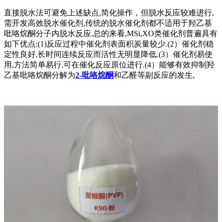
直接脱水法可避免上述缺点,简化操作，但脱水反应较难进行,
需开发高效脱水催化剂,传统的脱水催化剂都不适用于羟乙基
吡咯烷酮分子内脱水反应.总的来看,MSi,XO类催化剂普遍具有
如下优点:(1)反应过程中催化剂表面积炭量较少.(2）催化剂稳
定性良好,长时间连续反应而活性无明显降低.(3）催化剂易使
用,方法简单易行,可在催化反应原位进行.(4）能够有效抑制羟
乙基吡咯烷酮分解为
2-吡咯烷酮
和乙醛等副反应的发生,