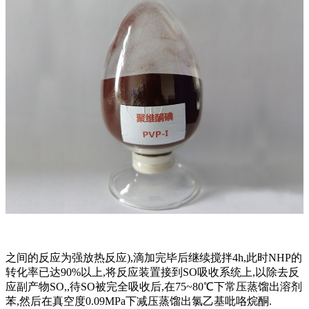
之间的反应为强放热反应),滴加完毕后继续搅拌4h,此时NHP的
转化率已达90%以上,将反应装置接到SO吸收系统上,以除去反
应副产物SO,,待SO被完全吸收后,在75~80℃下常压蒸馏出溶剂
苯,然后在真空度0.09MPa下减压蒸馏出氯乙基吡咯烷酮.