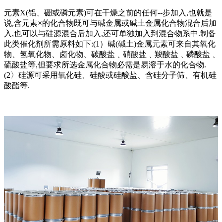
元素X(铝、硼或磷元素)可在干燥之前的任何--步加入,也就是
说,含元素×的化合物既可与碱金属或碱土金属化合物混合后加
入,也可以与硅源混合后加入,还可单独加入到混合物系中.制备
此类催化剂所需原料如下:(1）碱(碱土)金属元素可来自其氧化
物、氢氧化物、卤化物、碳酸盐﹑硝酸盐﹑羧酸盐﹑磷酸盐﹑
硫酸盐等,但要求所选金属化合物必需是易溶于水的化合物.
(2〉硅源可采用氧化硅、硅酸或硅酸盐、含硅分子筛、有机硅
酸酯等.