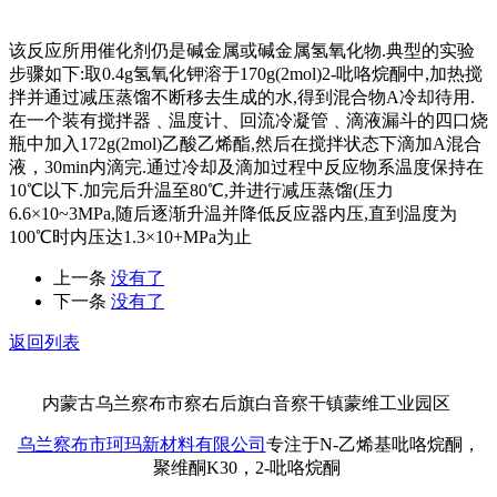
该反应所用催化剂仍是碱金属或碱金属氢氧化物.典型的实验
步骤如下:取0.4g氢氧化钾溶于170g(2mol)2-吡咯烷酮中,加热搅
拌并通过减压蒸馏不断移去生成的水,得到混合物A冷却待用.
在一个装有搅拌器﹑温度计、回流冷凝管﹑滴液漏斗的四口烧
瓶中加入172g(2mol)乙酸乙烯酯,然后在搅拌状态下滴加A混合
液，30min内滴完.通过冷却及滴加过程中反应物系温度保持在
10℃以下.加完后升温至80℃,并进行减压蒸馏(压力
6.6×10~3MPa,随后逐渐升温并降低反应器内压,直到温度为
100℃时内压达1.3×10+MPa为止
上一条
没有了
下一条
没有了
返回列表
内蒙古乌兰察布市察右后旗白音察干镇蒙维工业园区
乌兰察布市珂玛新材料有限公司
专注于N-乙烯基吡咯烷酮，
聚维酮K30，2-吡咯烷酮