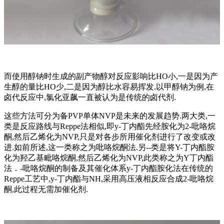
而使用醇钠时生成的副产物醇对反应影响比HO小,一是因为产
生醇的量比HO少,二是因为醇比水容易挥发.以甲醇钠为例,在
卤代反应中,氯化亚飙一直被认为是传统的卤代剂.
这些方法可分为备PVP单体NVP是未来的发展趋势.两大类,一
类是反应路线与Reppe法相似,即y-丁内酯先经胺化为2-吡咯烷
酮,然后乙烯化为NVP,只是对各步所用催化剂进行了改变或改
进.如前所述,这一类称之为吡咯烷酮法.另--类是将Y-丁内酯胺
化为羟乙基毗咯烷酮,然后乙烯化为NVP,此类称之为Y丁内酯
法．-吡咯烷酮的制备及其催化体系y-丁内酯胺化法在传统的
Reppe工艺中,y-丁内酯与NH,采用高压液相反应合成2-吡咯烷
酮,此过程无需加催化剂.