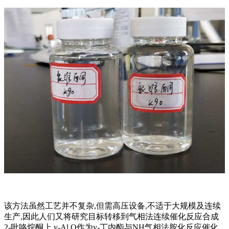
该方法虽然工艺并不复杂,但需高压设备,不适于大规模及连续
生产,因此人们又将研究目标转移到气相法连续催化反应合成
2-吡咯烷酮上.y-Al,O作为y-丁内酯与NH气相法胺化反应催化