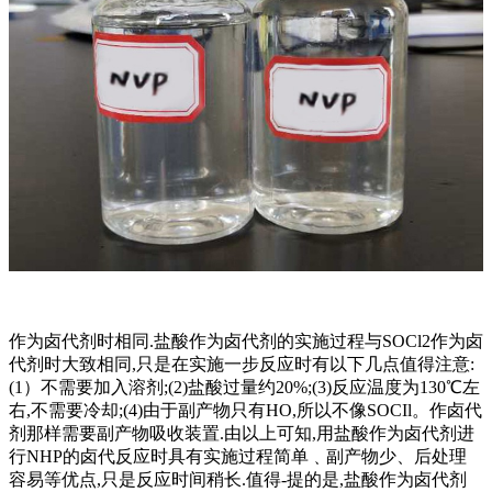
作为卤代剂时相同.盐酸作为卤代剂的实施过程与SOCl2作为卤
代剂时大致相同,只是在实施一步反应时有以下几点值得注意:
(1）不需要加入溶剂;(2)盐酸过量约20%;(3)反应温度为130℃左
右,不需要冷却;(4)由于副产物只有HO,所以不像SOCIl。作卤代
剂那样需要副产物吸收装置.由以上可知,用盐酸作为卤代剂进
行NHP的卤代反应时具有实施过程简单﹑副产物少、后处理
容易等优点,只是反应时间稍长.值得-提的是,盐酸作为卤代剂