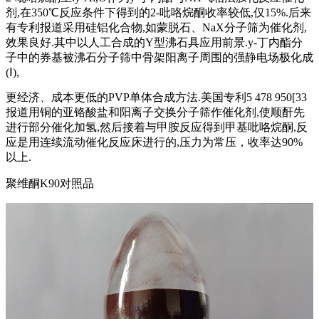
剂,在350℃反应条件下得到的2-吡咯烷酮收率较低,仅15%.后来
有专利报道采用硅铝化合物,如蒙脱石、NaX分子筛为催化剂,
效果良好.其中以人工合成的Y型沸石具应用前景.y-丁内酯分
子中的券基被沸石分子筛中骨架阳离子周围的强静电场极化成
(Ⅰ),
更经济、成本更低的PVP单体合成方法.美国专利5 478 950[33
报道用铜的亚铬酸盐和阳离子交换分子筛作催化剂,使顺酐先
进行部分催化加氢,然后接着与甲胺反应得到甲基吡咯烷酮,反
应是用连续流动催化反应床进行的,压力为常压，收率达90%
以上.
聚维酮K90对照品