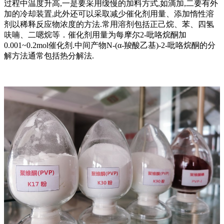
过程中温度升高,一是要采用缓慢的加料方式,如滴加,二要有外
加的冷却装置,此外还可以采取减少催化剂用量、添加惰性溶
剂以稀释反应物浓度的方法.常用溶剂包括正己烷、苯、四氢
呋喃、二嗯烷等．催化剂用量为每摩尔2-吡咯烷酮加
0.001~0.2mol催化剂.中间产物N-(α-羧酸乙基)-2-吡咯烷酮的分
解方法通常包括热分解法.