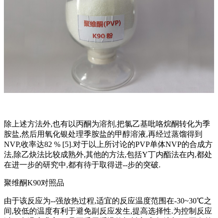
除上述方法外,也有以丙酮为溶剂,把氯乙基吡咯烷酮转化为季
胺盐,然后用氧化银处理季胺盐的甲醇溶液,再经过蒸馏得到
NVP,收率达82 % [5].对于以上所讨论的PVP单体NVP的合成方
法,除乙炔法比较成熟外,其他的方法,包括Y丁内酯法在内,都处
在进一步的研究中,都有待于取得进--步的突破.
聚维酮K90对照品
由于该反应为--强放热过程,适宜的反应温度范围在-30~30℃之
间,较低的温度有利于避免副反应发生,提高选择性.为控制反应