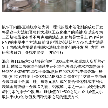
以Y-丁内酯-直接脱水法为例，理想的脱水催化剂的成功开发
将是这---方法能否顺利大规模工业化生产的关键.所以迄今为
止乙炔法虽然有着不可克服的缺点,但仍然是世界上 PVP单体
NVP的主要生产方法.目前研究得比较活跃的NVP合成方法是
Y-丁内酯法,主要是直接脱水法脱水催化剂的开发.另--方面,-些
研究者致力于寻找更简便、切实可行.
混合,将112.8g六水硝酸锏溶解于300ml水中,然后加人所配的硅
藻土-磷酸二氢铵混合物系中充分混合,将混合物水浴加热蒸干,
得到的固体物在120℃干燥3h,然后在400℃空气中焙烧3h可得
到la(H,PO)3/硅藻土催化剂.2.MRSi,X,O,催化剂11这是一类由碱
金属或碱土金属、硅、氧等元素组成的复合催化剂.式中M代
表碱金属或碱土金属,X为硼、铝或磷元素之一,a,b,c,d分别代表
4种元素的原子个数,当a=1时,b值在1~500之间,c=0~1,d值大小
取决于a,b,c的数值及四种元素之间的连接方式.