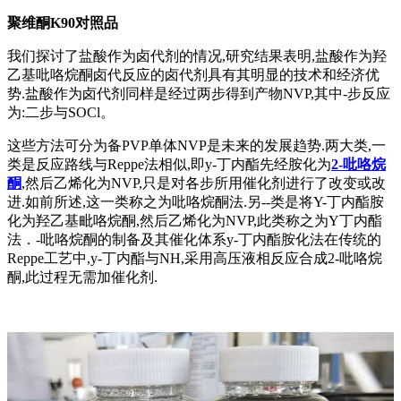
聚维酮K90对照品
我们探讨了盐酸作为卤代剂的情况,研究结果表明,盐酸作为羟
乙基吡咯烷酮卤代反应的卤代剂具有其明显的技术和经济优
势.盐酸作为卤代剂同样是经过两步得到产物NVP,其中-步反应
为:二步与SOCl。
这些方法可分为备PVP单体NVP是未来的发展趋势.两大类,一
类是反应路线与Reppe法相似,即y-丁内酯先经胺化为
2-吡咯烷
酮
,然后乙烯化为NVP,只是对各步所用催化剂进行了改变或改
进.如前所述,这一类称之为吡咯烷酮法.另--类是将Y-丁内酯胺
化为羟乙基毗咯烷酮,然后乙烯化为NVP,此类称之为Y丁内酯
法．-吡咯烷酮的制备及其催化体系y-丁内酯胺化法在传统的
Reppe工艺中,y-丁内酯与NH,采用高压液相反应合成2-吡咯烷
酮,此过程无需加催化剂.