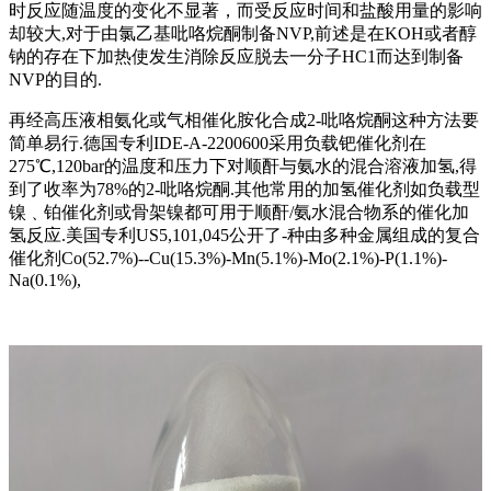
时反应随温度的变化不显著，而受反应时间和盐酸用量的影响
却较大,对于由氯乙基吡咯烷酮制备NVP,前述是在KOH或者醇
钠的存在下加热使发生消除反应脱去一分子HC1而达到制备
NVP的目的.
再经高压液相氨化或气相催化胺化合成2-吡咯烷酮这种方法要
简单易行.德国专利IDE-A-2200600采用负载钯催化剂在
275℃,120bar的温度和压力下对顺酐与氨水的混合溶液加氢,得
到了收率为78%的2-吡咯烷酮.其他常用的加氢催化剂如负载型
镍﹑铂催化剂或骨架镍都可用于顺酐/氨水混合物系的催化加
氢反应.美国专利US5,101,045公开了-种由多种金属组成的复合
催化剂Co(52.7%)--Cu(15.3%)-Mn(5.1%)-Mo(2.1%)-P(1.1%)-
Na(0.1%),