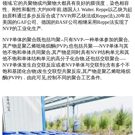
领域.它的共聚物或均聚物大都具有良好的膜强度﹑染色相容
性、刚性和黏性.大约80年前,德国人J. Walter. Reppe以乙炔为起
始原料通过多步反应合成了NVP(即乙炔法或Reppe法),20年后
美国的GAF公司、德国的BASF公司相继采用Reppe法实现了
NVP的工业化生产.
NVP单体的聚合既包括均聚--只有NVP-一种单体参加的聚合,
其产物是聚乙烯吡咯烷酮(PVP),也包括共聚—-NVP单体与其
他不饱和单体共同聚合,其产物是同时具有NVP结构单元和其
他不饱和单体结构单元的高分子化合物,还包括交联聚合—-
NVP单体发生自交联反应或者NVP单体与交联剂(含有多个不
饱和基团化合物)发生交联型共聚反应,其产物是聚乙烯吡咯烷
酮(PVPP)．由此可见,控制不同的聚合工艺条件,