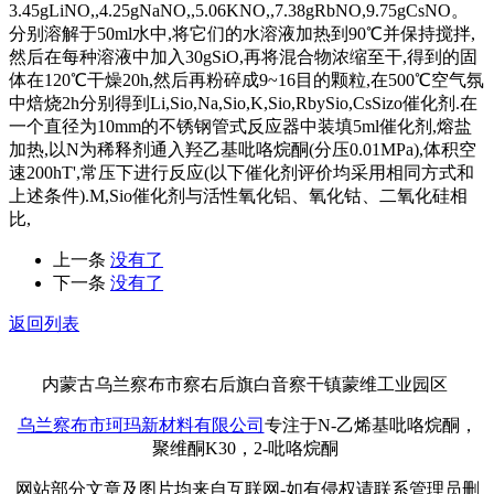
3.45gLiNO,,4.25gNaNO,,5.06KNO,,7.38gRbNO,9.75gCsNO。
分别溶解于50ml水中,将它们的水溶液加热到90℃并保持搅拌,
然后在每种溶液中加入30gSiO,再将混合物浓缩至干,得到的固
体在120℃干燥20h,然后再粉碎成9~16目的颗粒,在500℃空气氛
中焙烧2h分别得到Li,Sio,Na,Sio,K,Sio,RbySio,CsSizo催化剂.在
一个直径为10mm的不锈钢管式反应器中装填5ml催化剂,熔盐
加热,以N为稀释剂通入羟乙基吡咯烷酮(分压0.01MPa),体积空
速200hT',常压下进行反应(以下催化剂评价均采用相同方式和
上述条件).M,Sio催化剂与活性氧化铝、氧化钴、二氧化硅相
比,
上一条
没有了
下一条
没有了
返回列表
内蒙古乌兰察布市察右后旗白音察干镇蒙维工业园区
乌兰察布市珂玛新材料有限公司
专注于N-乙烯基吡咯烷酮，
聚维酮K30，2-吡咯烷酮
网站部分文章及图片均来自互联网-如有侵权请联系管理员删