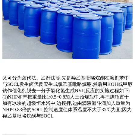
又可分为卤代法、乙酐法等.先是羟乙基吡咯烷酮在溶剂苯中
与SOCl,发生卤代反应生成氯乙基吡咯烷酮,然后用KOH或甲醇
钠作催化剂脱去一分子氯化氢生成NVP,反应的实施过程如下:
(1)NHP和苯按重量比1:0.5~0.8加人三颈烧瓶中,再把烧瓶置于
加有冰块的超级恒水浴中,边搅拌,边由滴液漏斗滴加入重量为
NHPO.83倍的SOCl,控制速度使体系温度不大于35℃为宜(因为
羟乙基吡咯烷酮与SOCl。