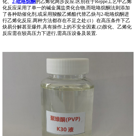
化、
2-吡咯烷酮
的乙烯化两步反应.区别在于Reppe工艺中乙烯
化反应采用了单一的碱金属盐类化合物,而吡咯烷酮法则添加
了各种助催化剂,或采用羧酸乙烯酯代替乙炔与2-吡咯烷酮进
行乙烯化反应.两种方法都存在不足之处:(1）在高压条件下乙
炔易分解甚至爆炸,具有操作上的不安全因素.(2)胺化、乙烯化
反应需在较高压力下进行,需高压设备及装置.