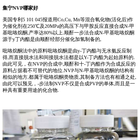
集宁NVP哪家好
美国专利5 101 045报道用Co,Cu, Mn等混合氧化物(活化后)作
为催化剂在250℃及20MPa的高压下与甲胺反应直接合成N-甲
基吡咯烷酮,产率达80%以上.顺酐一步法合成N-甲基吡咯烷酮
源于y丁内酯是由顺酐经部分催化加氢制备的,
吡咯烷酮法中的原料吡咯烷酮是由y-丁内酯与无水氨反应制
得,而直接脱水法和间接脱水法都是以Y-丁内酯为起始原料的.
由此可见，在NVP的合成中,顺酐和十-丁内酯作为合成反应的
原料占据着不可替代的地位.NVP与N-甲基吡咯烷酮的结构有
相似的地方,都属于吡咯烷酮类物质,其制备方法也有相通之处,
由此可以预见，-步法制NVP不仅是合成PVP的单体,而且是一
种具有重要用途的化合物.