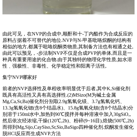
由此可见，在NVP的合成中,顺酐和十-丁内酯作为合成反应的
原料占据着不可替代的地位.NVP与N-甲基吡咯烷酮的结构有
相似的地方,都属于吡咯烷酮类物质,其制备方法也有相通之处,
由此可以预见，-步法制NVP不仅是合成PVP的单体,而且是一
种具有重要用途的化合物.由于其独特的物理化学性质,如水溶
性﹑强极性、非毒性、化学稳定性和阳离子活性,
集宁NVP哪家好
前者的NVP选择性及单程收率明显优于后者,其中K,Si催化剂
既具有高活性又具有高选择性.(2)MSizo(M为碱土金属
Mg,Ca,Sr,Ba)催化剂分别取2.9g氢氧化镁、3.7g氢氧化钙、
13.3g氢氧化锶(含8个结晶水)、15.8g氢氧化钡(含8个结晶水)分
别溶于150ml水中,加热到90℃搅拌并每种溶液中加入30gSiO,,
然后依次经浓缩,干燥(120℃,2h)、粉碎(9~16目),焙烧(500℃,2h)
而得到Mg,Sijo,CaySiso,Sr,Sio,BaSigo四种催化剂.烷酮发生催化
脱HCI反应而生成NVP.方法