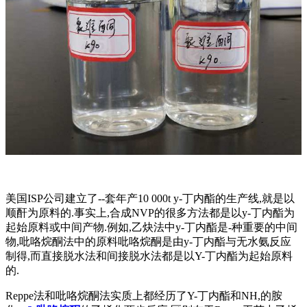
美国ISP公司建立了--套年产10 000t y-丁内酯的生产线,就是以
顺酐为原料的.事实上,合成NVP的很多方法都是以y-丁内酯为
起始原料或中间产物.例如,乙炔法中y-丁内酯是-种重要的中间
物,吡咯烷酮法中的原料吡咯烷酮是由y-丁内酯与无水氨反应
制得,而直接脱水法和间接脱水法都是以Y-丁内酯为起始原料
的.
Reppe法和吡咯烷酮法实质上都经历了Y-丁内酯和NH,的胺