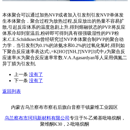
本体聚合可以通过加热NVP或者加入引发剂引发NVP单体发
生本体聚合．聚合过程为放热过程,反应放出的热量不容易扩
散,引起反应体系的温度急剧上升,得到熔融状态的PVP.将反应
体系冷却到室温后,粉碎即可得到具有很强吸湿性的PVP粉
末.C.E.Schildknecht曾经研究过NVP本体聚合制PVP的聚合动
力学．当引发剂为0.1%的浓氨水和0.2%的过氧化氢时,得到如
下聚合反应速率表达式:,=K[HO]'[NH,]'[NVP]3式中,r为聚合反
应速率;K为聚合反应速率常数.V.A.Agasardyan等人采用偶氮二
异丁腈为引发剂,
上一条
没有了
下一条
没有了
返回列表
内蒙古乌兰察布市察右后旗白音察干镇蒙维工业园区
乌兰察布市珂玛新材料有限公司
专注于N-乙烯基吡咯烷酮，
聚维酮K30，2-吡咯烷酮