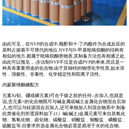
由此可见，在NVP的合成中,顺酐和十-丁内酯作为合成反应的
原料占据着不可替代的地位.NVP与N-甲基吡咯烷酮的结构有
相似的地方,都属于吡咯烷酮类物质,其制备方法也有相通之处,
由此可以预见，-步法制NVP不仅是合成PVP的单体,而且是一
种具有重要用途的化合物.由于其独特的物理化学性质,如水溶
性﹑强极性、非毒性、化学稳定性和阳离子活性,
内蒙聚维酮碘配方
元素X(铝、硼或磷元素)可在干燥之前的任何--步加入,也就是
说,含元素×的化合物既可与碱金属或碱土金属化合物混合后加
入,也可以与硅源混合后加入,还可单独加入到混合物系中.制备
此类催化剂所需原料如下:(1）碱(碱土)金属元素可来自其氧化
物、氢氧化物、卤化物、碳酸盐﹑硝酸盐﹑羧酸盐﹑磷酸盐﹑
硫酸盐等,但要求所选金属化合物必需是易溶于水的化合物.