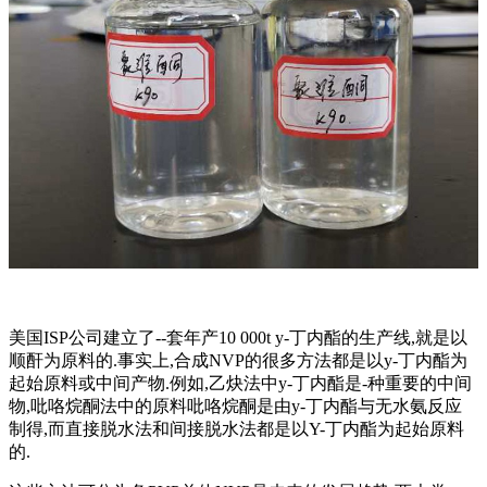
美国ISP公司建立了--套年产10 000t y-丁内酯的生产线,就是以
顺酐为原料的.事实上,合成NVP的很多方法都是以y-丁内酯为
起始原料或中间产物.例如,乙炔法中y-丁内酯是-种重要的中间
物,吡咯烷酮法中的原料吡咯烷酮是由y-丁内酯与无水氨反应
制得,而直接脱水法和间接脱水法都是以Y-丁内酯为起始原料
的.