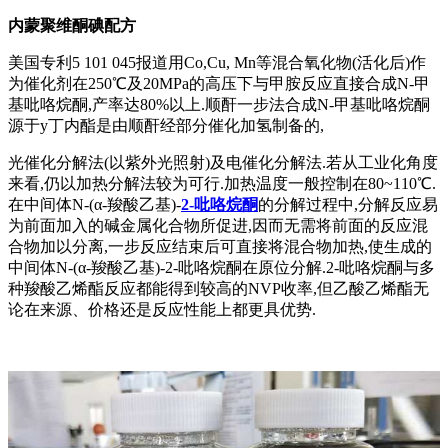
内蒙聚维酮碘配方
美国专利5 101 045报道用Co,Cu, Mn等混合氧化物(活化后)作
为催化剂在250℃及20MPa的高压下与甲胺反应直接合成N-甲
基吡咯烷酮,产率达80%以上.顺酐一步法合成N-甲基吡咯烷酮
源于y丁内酯是由顺酐经部分催化加氢制备的,
光催化分解法(以紫外光照射)及电催化分解法.若从工业化角度
来看,仍以加热分解法较为可行.加热温度一般控制在80~110℃.
在中间体N-(α-羧酸乙基)-
2-吡咯烷酮
的分解过程中,分解反应易
为前面加入的碱金属化合物所促进,因而无需将前面的反应混
合物加以分离,一步反应结束后可直接将混合物加热,使生成的
中间体N-(α-羧酸乙基)-2-吡咯烷酮在原位分解.2-吡咯烷酮与多
种羧酸乙烯酯反应都能得到较高的NVP收率,但乙酸乙烯酯无
论在来源、价格还是反应性能上都更具优势.