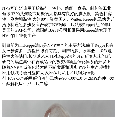
NVP可广泛应用于胶黏剂、涂料、纺织、食品、制药等工业
领域.它的共聚物或均聚物大都具有良好的膜强度﹑染色相容
性、刚性和黏性.大约80年前,德国人J. Walter. Reppe以乙炔为起
始原料通过多步反应合成了NVP(即乙炔法或Reppe法),20年后
美国的GAF公司、德国的BASF公司相继采用Reppe法实现了
NVP的工业化生产.
到目前为止,Reppe法仍是NVP生产的主要方法.由于Reppe具有
反应步骤多、流程长,条件苛刻、副产物多、收率低、操作危
险性大等缺陷,长期以来人们对Reppe法的改进研究从未间断,
研究的焦点集中在合成途径的改变和新型催化体系的开发上..
随着NVP合成催化技术的不断发展和进步,PVP的生产规模和
应用领域将会日益扩大.反应(4.1)采用乙炔铜为催化
剂,10%~30%的甲醛溶液与乙炔在90~100℃,0.5~2MPa条件下发
生醇解反应生成乙炔二醇.