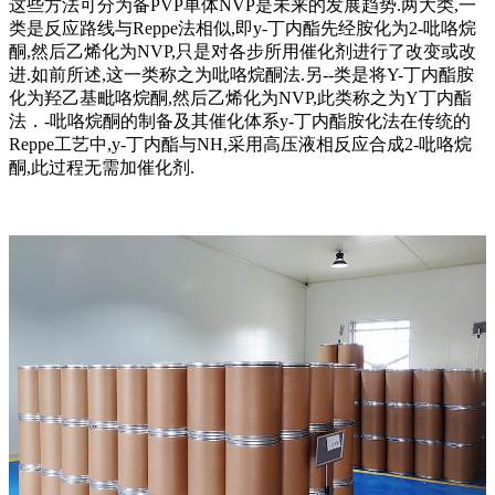
这些方法可分为备PVP单体NVP是未来的发展趋势.两大类,一
类是反应路线与Reppe法相似,即y-丁内酯先经胺化为2-吡咯烷
酮,然后乙烯化为NVP,只是对各步所用催化剂进行了改变或改
进.如前所述,这一类称之为吡咯烷酮法.另--类是将Y-丁内酯胺
化为羟乙基毗咯烷酮,然后乙烯化为NVP,此类称之为Y丁内酯
法．-吡咯烷酮的制备及其催化体系y-丁内酯胺化法在传统的
Reppe工艺中,y-丁内酯与NH,采用高压液相反应合成2-吡咯烷
酮,此过程无需加催化剂.