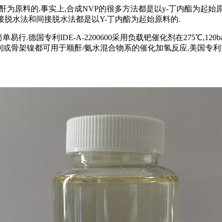
就是以顺酐为原料的.事实上,合成NVP的很多方法都是以y-丁内酯为起
接脱水法和间接脱水法都是以Y-丁内酯为起始原料的.
.德国专利IDE-A-2200600采用负载钯催化剂在275℃,1
架镍都可用于顺酐/氨水混合物系的催化加氢反应.美国专利US5,10