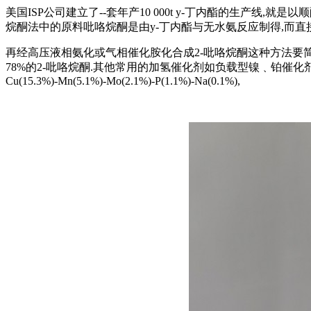
美国ISP公司建立了--套年产10 000t y-丁内酯的生产线,
烷酮法中的原料吡咯烷酮是由y-丁内酯与无水氨反应制得,而直
再经高压液相氨化或气相催化胺化合成2-吡咯烷酮这种方法要简单易行
78%的2-吡咯烷酮.其他常用的加氢催化剂如负载型镍﹑铂催化剂或骨
Cu(15.3%)-Mn(5.1%)-Mo(2.1%)-P(1.1%)-Na(0.1%),