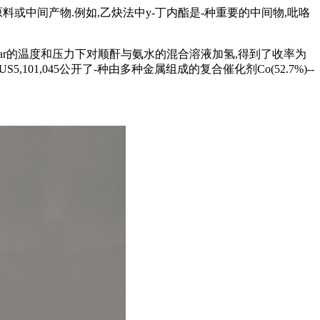
始原料或中间产物.例如,乙炔法中y-丁内酯是-种重要的中间物,吡咯
20bar的温度和压力下对顺酐与氨水的混合溶液加氢,得到了收率为
1,045公开了-种由多种金属组成的复合催化剂Co(52.7%)--