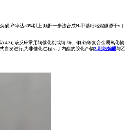
基吡咯烷酮,产率达80%以上.顺酐一步法合成N-甲基吡咯烷酮源于y丁
反应(4.3)],该反应常用铜催化剂或铜-锌、铜-铬等复合金属氧化物
应形式自发进行,为非催化过程.y-丁内酯的胺化产物
2-吡咯烷酮
与乙