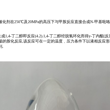
后)作为催化剂在250℃及20MPa的高压下与甲胺反应直接合成N-甲
,4-丁二醇即反应(4.2).1,4-丁二醇经脱氢环化而得y-丁内酯[
4)为Y-丁内酯的胺化反应,该反应可在一定的温度﹑压力条件下以液相反
剂,