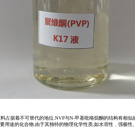
原料占据着不可替代的地位.NVP与N-甲基吡咯烷酮的结构有相似
有重要用途的化合物.由于其独特的物理化学性质,如水溶性﹑强极