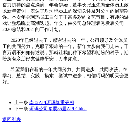
奋力拼搏的点点滴滴。年会伊始，董事长张玉先向全体员工致
以新年贺词，表达了对珂玛员工的深切关怀及对公司的展望期
许。本次年会珂玛员工自创了丰富多彩的文艺节目，有趣的游
戏让整场晚会高潮迭起。年会，由公司总经理袁秀发表公司
2020总结和2021的工作计划。
2020年已经过去了，感谢过去的一年，公司领导及全体员
工的共同努力，克服了艰难的一年。新年大步向我们走来，千
言万语不知如何述说，那就让我们种下希望和期盼的种子，期
盼所有亲朋好友健康平安，万事如意。
希望我们在新的一年共同努力、共同进步、共同收获。在
学习、总结、实践、摸索、尝试中进步，相信珂玛的明天会更
好。
上一条
南京API珂玛隆重亮相
下一条
珂玛公司参展85届API China
返回列表