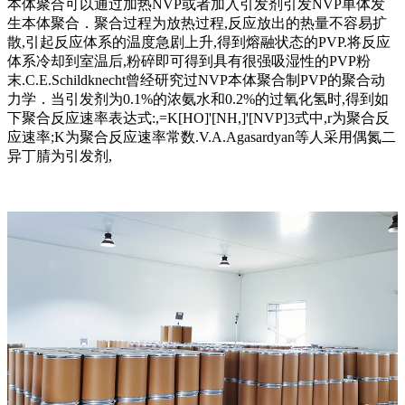
本体聚合可以通过加热NVP或者加入引发剂引发NVP单体发
生本体聚合．聚合过程为放热过程,反应放出的热量不容易扩
散,引起反应体系的温度急剧上升,得到熔融状态的PVP.将反应
体系冷却到室温后,粉碎即可得到具有很强吸湿性的PVP粉
末.C.E.Schildknecht曾经研究过NVP本体聚合制PVP的聚合动
力学．当引发剂为0.1%的浓氨水和0.2%的过氧化氢时,得到如
下聚合反应速率表达式:,=K[HO]'[NH,]'[NVP]3式中,r为聚合反
应速率;K为聚合反应速率常数.V.A.Agasardyan等人采用偶氮二
异丁腈为引发剂,