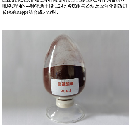
吡咯烷酮的---种辅助手段.1.2-吡咯烷酮与乙炔反应催化剂改进
传统的Reppe法合成NVP时,