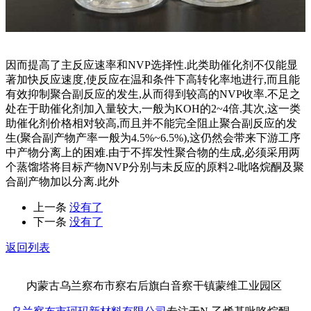
因而提高了主反应速率和NVP选择性.此类助催化剂不仅能显
著加快反应速度,使反应在温和条件下高转化率地进行,而且能
有效抑制聚合副反应的发生,从而得到较高的NVP收率.不足之
处在于助催化剂加入量较大,一般为KOH的2~4倍.其次,这一类
助催化剂价格相对较高,而且并不能完全阻止聚合副反应的发
生(聚合副产物产率一般为4.5%~6.5%),这仍然会带来下游工序
中产物分离上的困难.由于不挥发性聚合物的生成,必须采用两
个蒸馏塔将目标产物NVP分别与未反应的原料2-吡咯烷酮及聚
合副产物加以分离.此外
上一条
没有了
下一条
没有了
返回列表
内蒙古乌兰察布市察右后旗白音察干镇蒙维工业园区