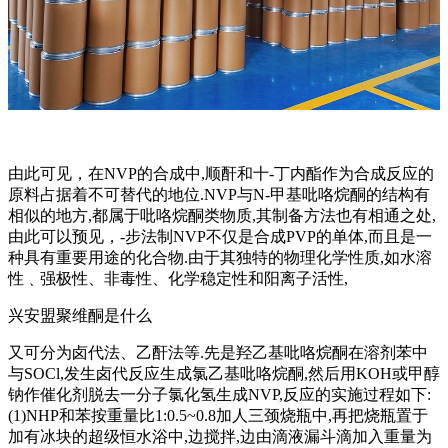
由此可见，在NVP的合成中,顺酐和十-丁内酯作为合成反应的
原料占据着不可替代的地位.NVP与N-甲基吡咯烷酮的结构有
相似的地方,都属于吡咯烷酮类物质,其制备方法也有相通之处,
由此可以预见，-步法制NVP不仅是合成PVP的单体,而且是一
种具有重要用途的化合物.由于其独特的物理化学性质,如水溶
性﹑强极性、非毒性、化学稳定性和阳离子活性,
兴安盟聚维酮是什么
又可分为卤代法、乙酐法等.先是羟乙基吡咯烷酮在溶剂苯中
与SOCl,发生卤代反应生成氯乙基吡咯烷酮,然后用KOH或甲醇
钠作催化剂脱去一分子氯化氢生成NVP,反应的实施过程如下:
(1)NHP和苯按重量比1:0.5~0.8加人三颈烧瓶中,再把烧瓶置于
加有冰块的超级恒水浴中,边搅拌,边由滴液漏斗滴加入重量为