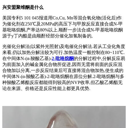
兴安盟聚维酮是什么
美国专利5 101 045报道用Co,Cu, Mn等混合氧化物(活化后)作
为催化剂在250℃及20MPa的高压下与甲胺反应直接合成N-甲
基吡咯烷酮,产率达80%以上.顺酐一步法合成N-甲基吡咯烷酮
源于y丁内酯是由顺酐经部分催化加氢制备的,
光催化分解法(以紫外光照射)及电催化分解法.若从工业化角度
来看,仍以加热分解法较为可行.加热温度一般控制在80~110℃.
在中间体N-(α-羧酸乙基)-
2-吡咯烷酮
的分解过程中,分解反应易
为前面加入的碱金属化合物所促进,因而无需将前面的反应混
合物加以分离,一步反应结束后可直接将混合物加热,使生成的
中间体N-(α-羧酸乙基)-2-吡咯烷酮在原位分解.2-吡咯烷酮与多
种羧酸乙烯酯反应都能得到较高的NVP收率,但乙酸乙烯酯无
论在来源、价格还是反应性能上都更具优势.