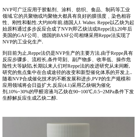
NVP可广泛应用于胶黏剂、涂料、纺织、食品、制药等工业
领域.它的共聚物或均聚物大都具有良好的膜强度﹑染色相容
性、刚性和黏性.大约80年前,德国人J. Walter. Reppe以乙炔为起
始原料通过多步反应合成了NVP(即乙炔法或Reppe法),20年后
美国的GAF公司、德国的BASF公司相继采用Reppe法实现了
NVP的工业化生产.
到目前为止,Reppe法仍是NVP生产的主要方法.由于Reppe具有
反应步骤多、流程长,条件苛刻、副产物多、收率低、操作危
险性大等缺陷,长期以来人们对Reppe法的改进研究从未间断,
研究的焦点集中在合成途径的改变和新型催化体系的开发上..
随着NVP合成催化技术的不断发展和进步,PVP的生产规模和
应用领域将会日益扩大.反应(4.1)采用乙炔铜为催化
剂,10%~30%的甲醛溶液与乙炔在90~100℃,0.5~2MPa条件下发
生醇解反应生成乙炔二醇.