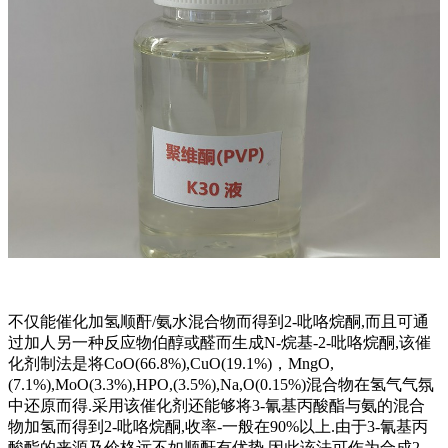
不仅能催化加氢顺酐/氨水混合物而得到2-吡咯烷酮,而且可通
过加人另一种反应物伯醇或醛而生成N-烷基-2-吡咯烷酮,该催
化剂制法是将CoO(66.8%),CuO(19.1%)，MngO,
(7.1%),MoO(3.3%),HPO,(3.5%),Na,O(0.15%)混合物在氢气气氛
中还原而得.采用该催化剂还能够将3-氰基丙酸酯与氨的混合
物加氢而得到2-吡咯烷酮,收率-一般在90%以上.由于3-氰基丙
酸酯的来源及价格远不如顺酐有优势,因此该法可作为合成2-