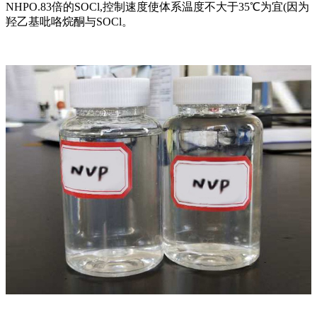
NHPO.83倍的SOCl,控制速度使体系温度不大于35℃为宜(因为
羟乙基吡咯烷酮与SOCl。