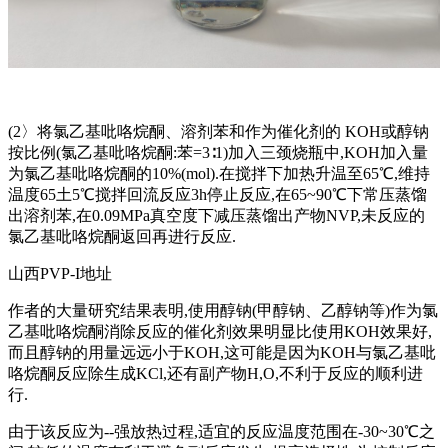
(2〉将氯乙基吡咯烷酮、溶剂苯和作为催化剂的 KOH或醇钠
按比例(氯乙基吡咯烷酮:苯=3∶1)加入三颈烧瓶中,KOH加入量
为氯乙基吡咯烷酮的10%(mol).在搅拌下加热升温至65℃,维持
温度65土5℃搅拌回流反应3h停止反应,在65~90℃下常压蒸馏
出溶剂苯,在0.09MPa真空度下减压蒸馏出产物NVP,未反应的
氯乙基吡咯烷酮返回再进行反应.
山西PVP-I地址
作者的大量研究结果表明,使用醇钠(甲醇钠、乙醇钠等)作为氯
乙基吡咯烷酮消除反应的催化剂效果明显比使用KOH效果好,
而且醇钠的用量远远小于KOH,这可能是因为KOH与氯乙基吡
咯烷酮反应除生成KCl,还有副产物H,O,不利于反应的顺利进
行.
由于该反应为--强放热过程,适宜的反应温度范围在-30~30℃之