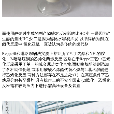
而使用醇钠时生成的副产物醇对反应影响比HO小,一是因为产
生醇的量比HO少,二是因为醇比水容易挥发.以甲醇钠为例,在
卤代反应中,氯化亚飙一直被认为是传统的卤代剂.
Reppe法和吡咯烷酮法实质上都经历了Y-丁内酯和NH,的胺
化、2-吡咯烷酮的乙烯化两步反应.区别在于Reppe工艺中乙烯
化反应采用了单一的碱金属盐类化合物,而吡咯烷酮法则添加
了各种助催化剂,或采用羧酸乙烯酯代替乙炔与2-吡咯烷酮进
行乙烯化反应.两种方法都存在不足之处:(1）在高压条件下乙
炔易分解甚至爆炸,具有操作上的不安全因素.(2)胺化、乙烯化
反应需在较高压力下进行,需高压设备及装置.