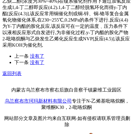
乙炔二醇(浓度为30%~40%)在镍系催化剂作用下通过加氢反应
生成1,4-丁二醇即反应(4.2).1,4-丁二醇经脱氢环化而得y-丁内
酯[反应(4.3)],该反应常用铜催化剂或铜-锌、铜-铬等复合金属
氧化物催化体系,在230~255℃,0.2MPa的条件下进行.反应(4.4)
为Y-丁内酯的胺化反应,该反应可在一定的温度﹑压力条件下
以液相反应形式自发进行,为非催化过程.y-丁内酯的胺化产物
2-吡咯烷酮与乙炔发生乙烯化反应生成NVP[反应(4.5)],该反应
采用KOH为催化剂,
上一条
没有了
下一条
没有了
返回列表
内蒙古乌兰察布市察右后旗白音察干镇蒙维工业园区
乌兰察布市珂玛新材料有限公司
专注于N-乙烯基吡咯烷酮，
聚维酮K30，2-吡咯烷酮
网站部分文章及图片均来自互联网-如有侵权请联系管理员删
除