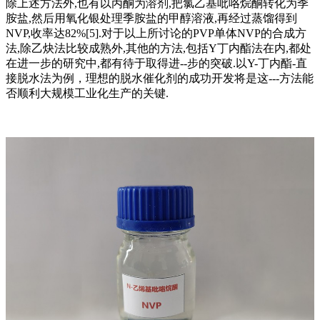
除上述方法外,也有以丙酮为溶剂,把氯乙基吡咯烷酮转化为季
胺盐,然后用氧化银处理季胺盐的甲醇溶液,再经过蒸馏得到
NVP,收率达82%[5].对于以上所讨论的PVP单体NVP的合成方
法,除乙炔法比较成熟外,其他的方法,包括Y丁内酯法在内,都处
在进一步的研究中,都有待于取得进--步的突破.以Y-丁内酯-直
接脱水法为例，理想的脱水催化剂的成功开发将是这---方法能
否顺利大规模工业化生产的关键.