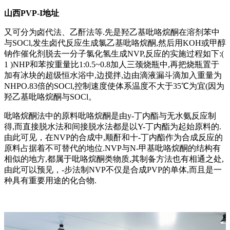
山西PVP-I地址
又可分为卤代法、乙酐法等.先是羟乙基吡咯烷酮在溶剂苯中
与SOCl,发生卤代反应生成氯乙基吡咯烷酮,然后用KOH或甲醇
钠作催化剂脱去一分子氯化氢生成NVP,反应的实施过程如下:(
1 )NHP和苯按重量比1:0.5~0.8加人三颈烧瓶中,再把烧瓶置于
加有冰块的超级恒水浴中,边搅拌,边由滴液漏斗滴加入重量为
NHPO.83倍的SOCl,控制速度使体系温度不大于35℃为宜(因为
羟乙基吡咯烷酮与SOCl。
吡咯烷酮法中的原料吡咯烷酮是由y-丁内酯与无水氨反应制
得,而直接脱水法和间接脱水法都是以Y-丁内酯为起始原料的.
由此可见，在NVP的合成中,顺酐和十-丁内酯作为合成反应的
原料占据着不可替代的地位.NVP与N-甲基吡咯烷酮的结构有
相似的地方,都属于吡咯烷酮类物质,其制备方法也有相通之处,
由此可以预见，-步法制NVP不仅是合成PVP的单体,而且是一
种具有重要用途的化合物.