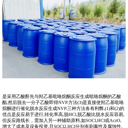
是采用乙酸酐先与羟乙基吡咯烷酮反应生成吡咯烷酮的乙酸
酯,然后脱去一分子乙酸即得NVP.方法(3)是直接使羟乙基吡咯
烷酮进行催化脱水反应生成NVP.三种方法各有利弊,(1)和(2)的
优点是反应易于进行,转化率高,脱HCl,脱乙酸比脱水反应容易,
但反应路线长，需加入另一种辅助原料,如SOCl,HCl或AczO,
增大了成本及设备投资,且SOCl2,HCI分别有剧毒性及腐蚀性,