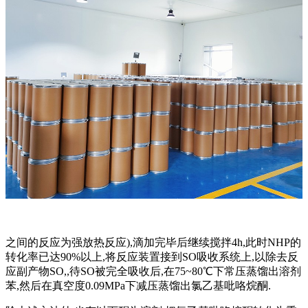
之间的反应为强放热反应),滴加完毕后继续搅拌4h,此时NHP的
转化率已达90%以上,将反应装置接到SO吸收系统上,以除去反
应副产物SO,,待SO被完全吸收后,在75~80℃下常压蒸馏出溶剂
苯,然后在真空度0.09MPa下减压蒸馏出氯乙基吡咯烷酮.