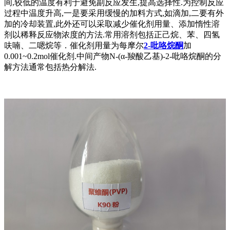
间,较低的温度有利于避免副反应发生,提高选择性.为控制反应
过程中温度升高,一是要采用缓慢的加料方式,如滴加,二要有外
加的冷却装置,此外还可以采取减少催化剂用量、添加惰性溶
剂以稀释反应物浓度的方法.常用溶剂包括正己烷、苯、四氢
呋喃、二嗯烷等．催化剂用量为每摩尔
2-吡咯烷酮
加
0.001~0.2mol催化剂.中间产物N-(α-羧酸乙基)-2-吡咯烷酮的分
解方法通常包括热分解法.