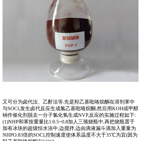
又可分为卤代法、乙酐法等.先是羟乙基吡咯烷酮在溶剂苯中
与SOCl,发生卤代反应生成氯乙基吡咯烷酮,然后用KOH或甲醇
钠作催化剂脱去一分子氯化氢生成NVP,反应的实施过程如下:
(1)NHP和苯按重量比1:0.5~0.8加人三颈烧瓶中,再把烧瓶置于
加有冰块的超级恒水浴中,边搅拌,边由滴液漏斗滴加入重量为
NHPO.83倍的SOCl,控制速度使体系温度不大于35℃为宜(因为