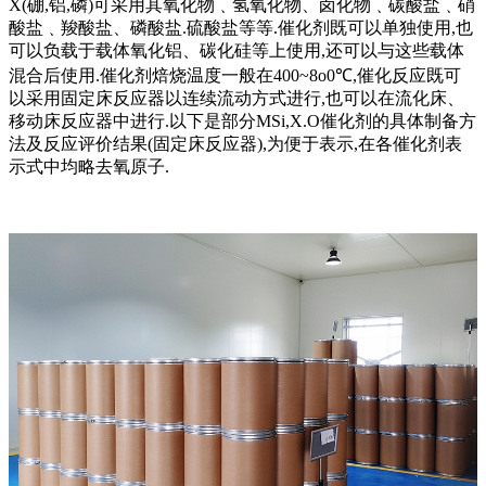
X(硼,铝,磷)可采用其氧化物﹑氢氧化物、卤化物﹑碳酸盐﹑硝
酸盐﹑羧酸盐、磷酸盐.硫酸盐等等.催化剂既可以单独使用,也
可以负载于载体氧化铝、碳化硅等上使用,还可以与这些载体
混合后使用.催化剂焙烧温度一般在400~8o0℃,催化反应既可
以采用固定床反应器以连续流动方式进行,也可以在流化床、
移动床反应器中进行.以下是部分MSi,X.O催化剂的具体制备方
法及反应评价结果(固定床反应器),为便于表示,在各催化剂表
示式中均略去氧原子.