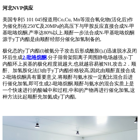
河北NVP供应
美国专利5 101 045报道用Co,Cu, Mn等混合氧化物(活化后)作
为催化剂在250℃及20MPa的高压下与甲胺反应直接合成N-甲
基吡咯烷酮,产率达80%以上.顺酐一步法合成N-甲基吡咯烷酮
源于y丁内酯是由顺酐经部分催化加氢制备的,
极化态的y丁内酯(l)被氨分子攻击后形成酰胺(),()迅速脱水及闭
环后生成
2-吡咯烷酮
.分子筛骨架阳离子周围静电场越强,y-丁
内酯环上炭基的极化程度就越大,也就越容易被NH,攻击.2．顺
酐、加氢胺化法[3由于y丁内酯价格较高,因此由顺酐直接合成
2-吡咯烷酮具有重要意义.将顺酐与氨水按一定配比混合后进
行催化加氢,即可生成2-吡咯烷酮.顺酐与氨水的混合实质上是
一个快速进行的酸碱中和过程,中和的产物再进行催化加氢,这
种方法比起顺酐先加氦成y丁内酯,