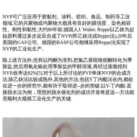
NVP可广泛应用于胶黏剂、涂料、纺织、食品、制药等工业
领域.它的共聚物或均聚物大都具有良好的膜强度﹑染色相容
性、刚性和黏性.大约80年前,德国人J. Walter. Reppe以乙炔为起
始原料通过多步反应合成了NVP(即乙炔法或Reppe法),20年后
美国的GAF公司、德国的BASF公司相继采用Reppe法实现了
NVP的工业化生产.
除上述方法外,也有以丙酮为溶剂,把氯乙基吡咯烷酮转化为季
胺盐,然后用氧化银处理季胺盐的甲醇溶液,再经过蒸馏得到
NVP,收率达82%[5].对于以上所讨论的PVP单体NVP的合成方
法,除乙炔法比较成熟外,其他的方法,包括Y丁内酯法在内,都处
在进一步的研究中,都有待于取得进--步的突破.以Y-丁内酯-直
接脱水法为例，理想的脱水催化剂的成功开发将是这---方法能
否顺利大规模工业化生产的关键.