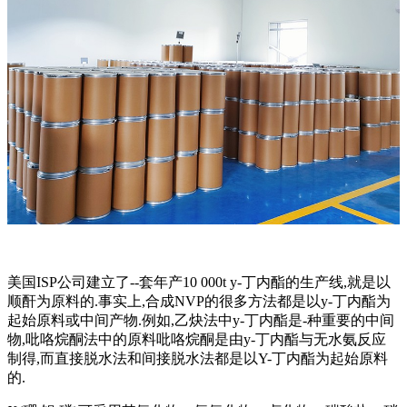
美国ISP公司建立了--套年产10 000t y-丁内酯的生产线,就是以
顺酐为原料的.事实上,合成NVP的很多方法都是以y-丁内酯为
起始原料或中间产物.例如,乙炔法中y-丁内酯是-种重要的中间
物,吡咯烷酮法中的原料吡咯烷酮是由y-丁内酯与无水氨反应
制得,而直接脱水法和间接脱水法都是以Y-丁内酯为起始原料
的.