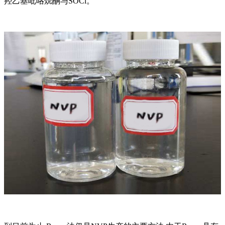
羟乙基吡咯烷酮与SOCl。