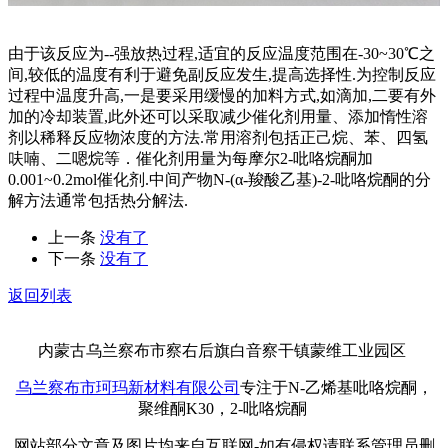
由于该反应为--强放热过程,适宜的反应温度范围在-30~30℃之
间,较低的温度有利于避免副反应发生,提高选择性.为控制反应
过程中温度升高,一是要采用缓慢的加料方式,如滴加,二要有外
加的冷却装置,此外还可以采取减少催化剂用量、添加惰性溶
剂以稀释反应物浓度的方法.常用溶剂包括正己烷、苯、四氢
呋喃、二嗯烷等．催化剂用量为每摩尔2-吡咯烷酮加
0.001~0.2mol催化剂.中间产物N-(α-羧酸乙基)-2-吡咯烷酮的分
解方法通常包括热分解法.
上一条
没有了
下一条
没有了
返回列表
内蒙古乌兰察布市察右后旗白音察干镇蒙维工业园区
乌兰察布市珂玛新材料有限公司
专注于N-乙烯基吡咯烷酮，
聚维酮K30，2-吡咯烷酮
网站部分文章及图片均来自互联网-如有侵权请联系管理员删