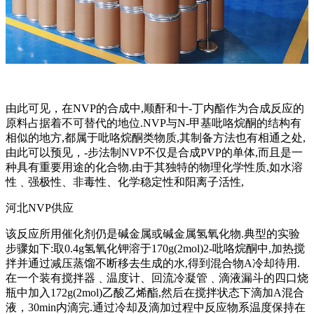
由此可见，在NVP的合成中,顺酐和十-丁内酯作为合成反应的
原料占据着不可替代的地位.NVP与N-甲基吡咯烷酮的结构有
相似的地方,都属于吡咯烷酮类物质,其制备方法也有相通之处,
由此可以预见，-步法制NVP不仅是合成PVP的单体,而且是一
种具有重要用途的化合物.由于其独特的物理化学性质,如水溶
性﹑强极性、非毒性、化学稳定性和阳离子活性,
河北NVP供应
该反应所用催化剂仍是碱金属或碱金属氢氧化物.典型的实验
步骤如下:取0.4g氢氧化钾溶于170g(2mol)2-吡咯烷酮中,加热搅
拌并通过减压蒸馏不断移去生成的水,得到混合物A冷却待用.
在一个装有搅拌器﹑温度计、回流冷凝管﹑滴液漏斗的四口烧
瓶中加入172g(2mol)乙酸乙烯酯,然后在搅拌状态下滴加A混合
液，30min内滴完.通过冷却及滴加过程中反应物系温度保持在