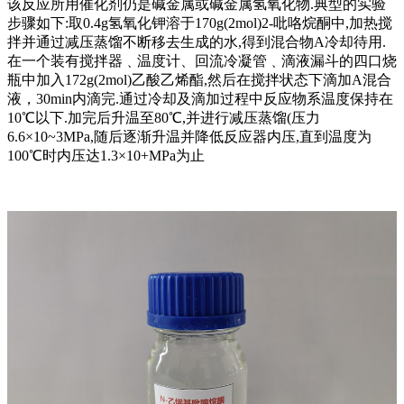
该反应所用催化剂仍是碱金属或碱金属氢氧化物.典型的实验
步骤如下:取0.4g氢氧化钾溶于170g(2mol)2-吡咯烷酮中,加热搅
拌并通过减压蒸馏不断移去生成的水,得到混合物A冷却待用.
在一个装有搅拌器﹑温度计、回流冷凝管﹑滴液漏斗的四口烧
瓶中加入172g(2mol)乙酸乙烯酯,然后在搅拌状态下滴加A混合
液，30min内滴完.通过冷却及滴加过程中反应物系温度保持在
10℃以下.加完后升温至80℃,并进行减压蒸馏(压力
6.6×10~3MPa,随后逐渐升温并降低反应器内压,直到温度为
100℃时内压达1.3×10+MPa为止