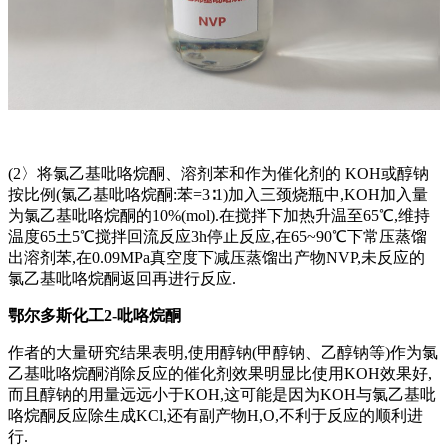
(2〉将氯乙基吡咯烷酮、溶剂苯和作为催化剂的 KOH或醇钠
按比例(氯乙基吡咯烷酮:苯=3∶1)加入三颈烧瓶中,KOH加入量
为氯乙基吡咯烷酮的10%(mol).在搅拌下加热升温至65℃,维持
温度65土5℃搅拌回流反应3h停止反应,在65~90℃下常压蒸馏
出溶剂苯,在0.09MPa真空度下减压蒸馏出产物NVP,未反应的
氯乙基吡咯烷酮返回再进行反应.
鄂尔多斯化工2-吡咯烷酮
作者的大量研究结果表明,使用醇钠(甲醇钠、乙醇钠等)作为氯
乙基吡咯烷酮消除反应的催化剂效果明显比使用KOH效果好,
而且醇钠的用量远远小于KOH,这可能是因为KOH与氯乙基吡
咯烷酮反应除生成KCl,还有副产物H,O,不利于反应的顺利进
行.