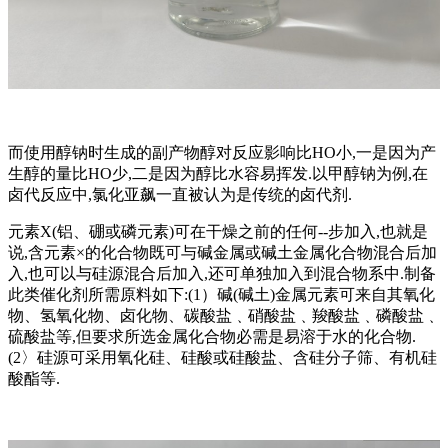
而使用醇钠时生成的副产物醇对反应影响比HO小,一是因为产
生醇的量比HO少,二是因为醇比水容易挥发.以甲醇钠为例,在
卤代反应中,氯化亚飙一直被认为是传统的卤代剂.
元素X(铝、硼或磷元素)可在干燥之前的任何--步加入,也就是
说,含元素×的化合物既可与碱金属或碱土金属化合物混合后加
入,也可以与硅源混合后加入,还可单独加入到混合物系中.制备
此类催化剂所需原料如下:(1）碱(碱土)金属元素可来自其氧化
物、氢氧化物、卤化物、碳酸盐﹑硝酸盐﹑羧酸盐﹑磷酸盐﹑
硫酸盐等,但要求所选金属化合物必需是易溶于水的化合物.
(2〉硅源可采用氧化硅、硅酸或硅酸盐、含硅分子筛、有机硅
酸酯等.