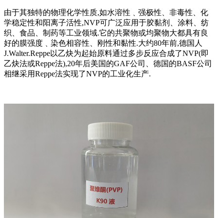
由于其独特的物理化学性质,如水溶性﹑强极性、非毒性、化
学稳定性和阳离子活性,NVP可广泛应用于胶黏剂、涂料、纺
织、食品、制药等工业领域.它的共聚物或均聚物大都具有良
好的膜强度﹑染色相容性、刚性和黏性.大约80年前,德国人
J.Walter.Reppe以乙炔为起始原料通过多步反应合成了NVP(即
乙炔法或Reppe法),20年后美国的GAF公司、德国的BASF公司
相继采用Reppe法实现了NVP的工业化生产.