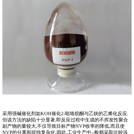
采用强碱催化剂如KOH催化2-吡咯烷酮与乙炔的乙烯化反应.
但该方法的缺陷十分显著,即反应过程中生成的不挥发性聚合
副产物的量较大,不仅导致目标产物NVP收率的降低,而且使
NVP的分离和提纯复杂化.因此,工业生产中--般都采取比较温