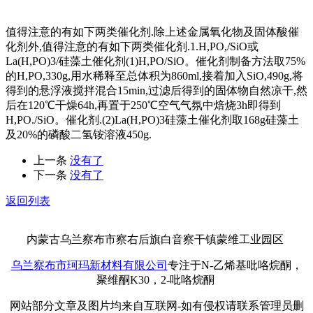
值得注意的有如下两类催化剂.除上述金属氧化物及固体酸催
化剂外,值得注意的有如下两类催化剂.1.H,PO,/SiO或
La(H,PO)3/硅藻土催化剂(1)H,PO/SiO。催化剂制备方法取75%
的H,PO,330g,用水稀释至总体积为860ml,接着加入SiO,490g,将
得到的悬浮液搅拌混合15min,过滤后得到的固体物自然凉干,然
后在120℃干燥64h,再置于250℃空气气氛中焙烧3h即得到
H,PO./SiO。催化剂.(2)La(H,PO)3硅藻土催化剂取168g硅藻土
及20%的磷酸二氢铵溶液450g.
上一条
没有了
下一条
没有了
返回列表
内蒙古乌兰察布市察右后旗白音察干镇蒙维工业园区
乌兰察布市珂玛新材料有限公司
专注于N-乙烯基吡咯烷酮，
聚维酮K30，2-吡咯烷酮
网站部分文章及图片均来自互联网-如有侵权请联系管理员删