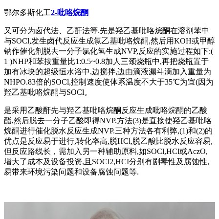
鄂尔多斯化工
2-吡咯烷酮
又可分为卤代法、乙酐法等.先是羟乙基吡咯烷酮在溶剂苯中
与SOCl,发生卤代反应生成氯乙基吡咯烷酮,然后用KOH或甲醇
钠作催化剂脱去一分子氯化氢生成NVP,反应的实施过程如下:(
1 )NHP和苯按重量比1:0.5~0.8加人三颈烧瓶中,再把烧瓶置于
加有冰块的超级恒水浴中,边搅拌,边由滴液漏斗滴加入重量为
NHPO.83倍的SOCl,控制速度使体系温度不大于35℃为宜(因为
羟乙基吡咯烷酮与SOCl。
是采用乙酸酐先与羟乙基吡咯烷酮反应生成吡咯烷酮的乙酸
酯,然后脱去一分子乙酸即得NVP.方法(3)是直接使羟乙基吡咯
烷酮进行催化脱水反应生成NVP.三种方法各有利弊,(1)和(2)的
优点是反应易于进行,转化率高,脱HCl,脱乙酸比脱水反应容易,
但反应路线长，需加入另一种辅助原料,如SOCl,HCl或AczO,
增大了成本及设备投资,且SOCl2,HCI分别有剧毒性及腐蚀性,
易带来环境污染问题和设备腐蚀问题等.