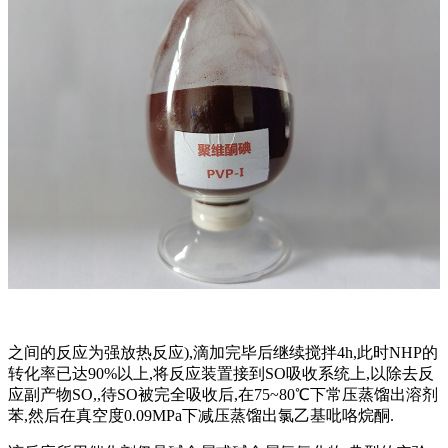
之间的反应为强放热反应),滴加完毕后继续搅拌4h,此时NHP的
转化率已达90%以上,将反应装置接到SO吸收系统上,以除去反
应副产物SO,,待SO被完全吸收后,在75~80℃下常压蒸馏出溶剂
苯,然后在真空度0.09MPa下减压蒸馏出氯乙基吡咯烷酮.