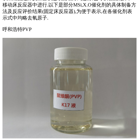
移动床反应器中进行.以下是部分MSi,X.O催化剂的具体制备方
法及反应评价结果(固定床反应器),为便于表示,在各催化剂表
示式中均略去氧原子.
呼和浩特PVP