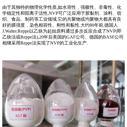
由于其独特的物理化学性质,如水溶性﹑强极性、非毒性、化
学稳定性和阳离子活性,NVP可广泛应用于胶黏剂、涂料、纺
织、食品、制药等工业领域.它的共聚物或均聚物大都具有良
好的膜强度﹑染色相容性、刚性和黏性.大约80年前,德国人
J.Walter.Reppe以乙炔为起始原料通过多步反应合成了NVP(即
乙炔法或Reppe法),20年后美国的GAF公司、德国的BASF公司
相继采用Reppe法实现了NVP的工业化生产.