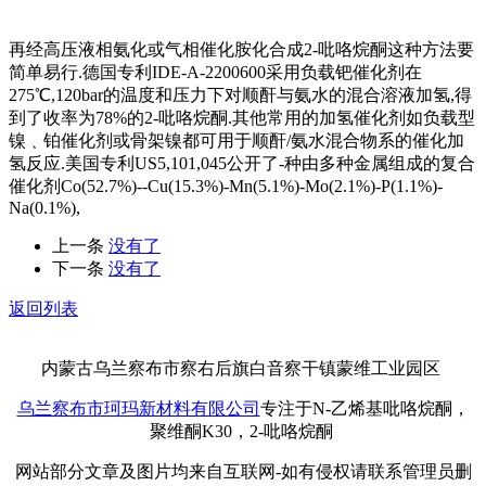
再经高压液相氨化或气相催化胺化合成2-吡咯烷酮这种方法要
简单易行.德国专利IDE-A-2200600采用负载钯催化剂在
275℃,120bar的温度和压力下对顺酐与氨水的混合溶液加氢,得
到了收率为78%的2-吡咯烷酮.其他常用的加氢催化剂如负载型
镍﹑铂催化剂或骨架镍都可用于顺酐/氨水混合物系的催化加
氢反应.美国专利US5,101,045公开了-种由多种金属组成的复合
催化剂Co(52.7%)--Cu(15.3%)-Mn(5.1%)-Mo(2.1%)-P(1.1%)-
Na(0.1%),
上一条
没有了
下一条
没有了
返回列表
内蒙古乌兰察布市察右后旗白音察干镇蒙维工业园区
乌兰察布市珂玛新材料有限公司
专注于N-乙烯基吡咯烷酮，
聚维酮K30，2-吡咯烷酮
网站部分文章及图片均来自互联网-如有侵权请联系管理员删