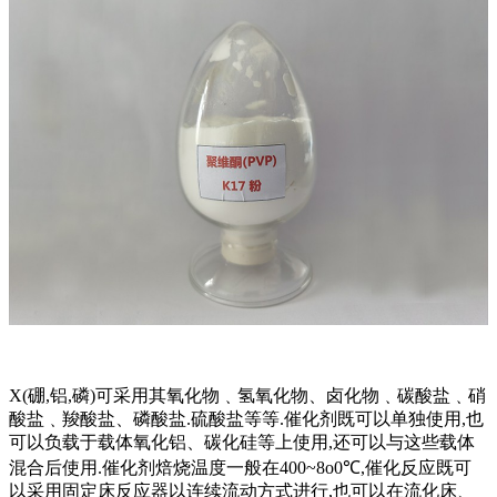
X(硼,铝,磷)可采用其氧化物﹑氢氧化物、卤化物﹑碳酸盐﹑硝
酸盐﹑羧酸盐、磷酸盐.硫酸盐等等.催化剂既可以单独使用,也
可以负载于载体氧化铝、碳化硅等上使用,还可以与这些载体
混合后使用.催化剂焙烧温度一般在400~8o0℃,催化反应既可
以采用固定床反应器以连续流动方式进行,也可以在流化床、