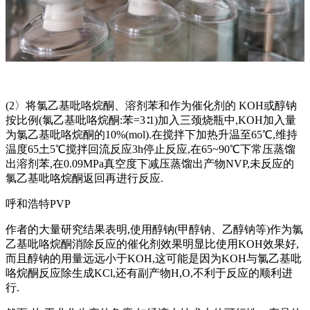
(2〉将氯乙基吡咯烷酮、溶剂苯和作为催化剂的 KOH或醇钠
按比例(氯乙基吡咯烷酮:苯=3∶1)加入三颈烧瓶中,KOH加入量
为氯乙基吡咯烷酮的10%(mol).在搅拌下加热升温至65℃,维持
温度65土5℃搅拌回流反应3h停止反应,在65~90℃下常压蒸馏
出溶剂苯,在0.09MPa真空度下减压蒸馏出产物NVP,未反应的
氯乙基吡咯烷酮返回再进行反应.
呼和浩特PVP
作者的大量研究结果表明,使用醇钠(甲醇钠、乙醇钠等)作为氯
乙基吡咯烷酮消除反应的催化剂效果明显比使用KOH效果好,
而且醇钠的用量远远小于KOH,这可能是因为KOH与氯乙基吡
咯烷酮反应除生成KCl,还有副产物H,O,不利于反应的顺利进
行.