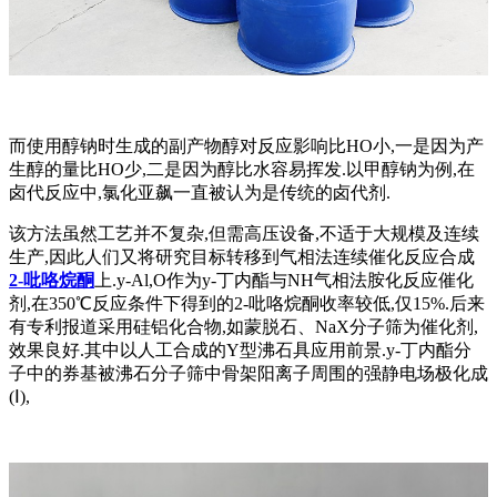
而使用醇钠时生成的副产物醇对反应影响比HO小,一是因为产
生醇的量比HO少,二是因为醇比水容易挥发.以甲醇钠为例,在
卤代反应中,氯化亚飙一直被认为是传统的卤代剂.
该方法虽然工艺并不复杂,但需高压设备,不适于大规模及连续
生产,因此人们又将研究目标转移到气相法连续催化反应合成
2-吡咯烷酮
上.y-Al,O作为y-丁内酯与NH气相法胺化反应催化
剂,在350℃反应条件下得到的2-吡咯烷酮收率较低,仅15%.后来
有专利报道采用硅铝化合物,如蒙脱石、NaX分子筛为催化剂,
效果良好.其中以人工合成的Y型沸石具应用前景.y-丁内酯分
子中的券基被沸石分子筛中骨架阳离子周围的强静电场极化成
(Ⅰ),