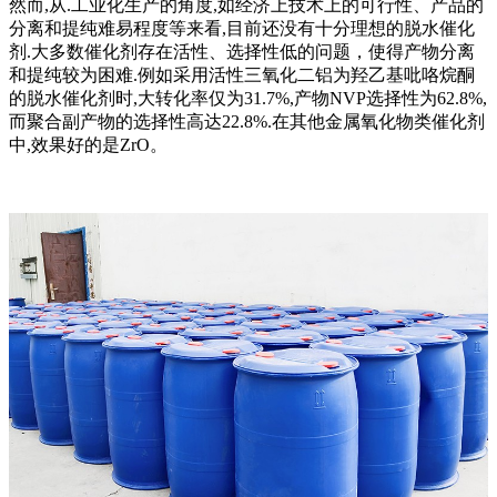
然而,从.工业化生产的角度,如经济上技术上的可行性、产品的
分离和提纯难易程度等来看,目前还没有十分理想的脱水催化
剂.大多数催化剂存在活性、选择性低的问题，使得产物分离
和提纯较为困难.例如采用活性三氧化二铝为羟乙基吡咯烷酮
的脱水催化剂时,大转化率仅为31.7%,产物NVP选择性为62.8%,
而聚合副产物的选择性高达22.8%.在其他金属氧化物类催化剂
中,效果好的是ZrO。