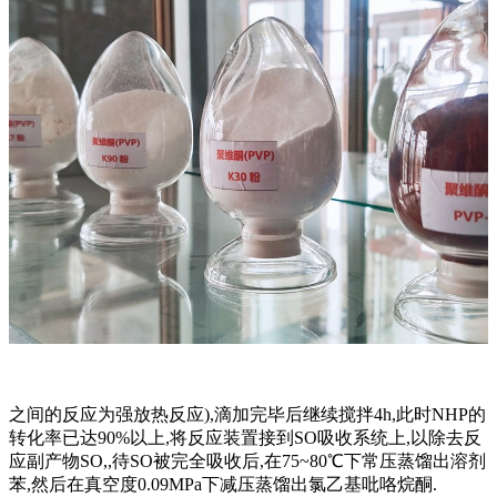
之间的反应为强放热反应),滴加完毕后继续搅拌4h,此时NHP的
转化率已达90%以上,将反应装置接到SO吸收系统上,以除去反
应副产物SO,,待SO被完全吸收后,在75~80℃下常压蒸馏出溶剂
苯,然后在真空度0.09MPa下减压蒸馏出氯乙基吡咯烷酮.