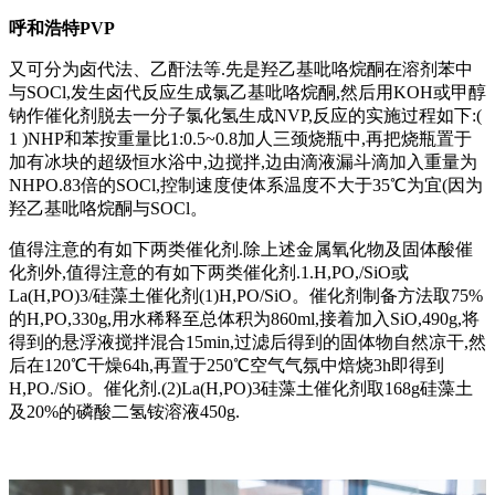
呼和浩特PVP
又可分为卤代法、乙酐法等.先是羟乙基吡咯烷酮在溶剂苯中
与SOCl,发生卤代反应生成氯乙基吡咯烷酮,然后用KOH或甲醇
钠作催化剂脱去一分子氯化氢生成NVP,反应的实施过程如下:(
1 )NHP和苯按重量比1:0.5~0.8加人三颈烧瓶中,再把烧瓶置于
加有冰块的超级恒水浴中,边搅拌,边由滴液漏斗滴加入重量为
NHPO.83倍的SOCl,控制速度使体系温度不大于35℃为宜(因为
羟乙基吡咯烷酮与SOCl。
值得注意的有如下两类催化剂.除上述金属氧化物及固体酸催
化剂外,值得注意的有如下两类催化剂.1.H,PO,/SiO或
La(H,PO)3/硅藻土催化剂(1)H,PO/SiO。催化剂制备方法取75%
的H,PO,330g,用水稀释至总体积为860ml,接着加入SiO,490g,将
得到的悬浮液搅拌混合15min,过滤后得到的固体物自然凉干,然
后在120℃干燥64h,再置于250℃空气气氛中焙烧3h即得到
H,PO./SiO。催化剂.(2)La(H,PO)3硅藻土催化剂取168g硅藻土
及20%的磷酸二氢铵溶液450g.