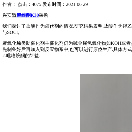
作者：
点击：4075
发布时间：2021-06-29
兴安盟
聚维酮K30
采购
我们探讨了盐酸作为卤代剂的情况,研究结果表明,盐酸作为羟乙
与SOCl。
聚氧化烯类助催化剂主催化剂仍为碱金属氢氧化物如KOH或者
先制备好后再加入到反应物系中,也可以进行原位生产.具体方式如下
2-吡咯烷酮的钾盐.