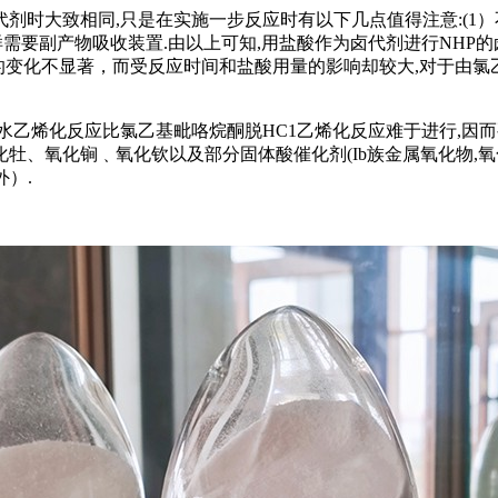
时大致相同,只是在实施一步反应时有以下几点值得注意:(1）不需要加
代剂那样需要副产物吸收装置.由以上可知,用盐酸作为卤代剂进行N
的变化不显著，而受反应时间和盐酸用量的影响却较大,对于由氯乙
水乙烯化反应比氯乙基毗咯烷酮脱HC1乙烯化反应难于进行,因
、氧化锏﹑氧化钦以及部分固体酸催化剂(Ib族金属氧化物,氧化
外）.