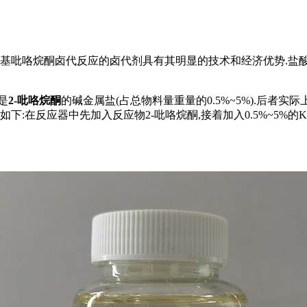
基吡咯烷酮卤代反应的卤代剂具有其明显的技术和经济优势.盐酸作
是
2-吡咯烷酮
的碱金属盐(占总物料量重量的0.5%~5%).后者
:在反应器中先加入反应物2-吡咯烷酮,接着加入0.5%~5%的K