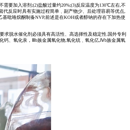
入溶剂;(2)盐酸过量约20%;(3)反应温度为130℃左右,不
HP的卤代反应时具有实施过程简单﹑副产物少、后处理容易等优点,
基吡咯烷酮制备NVP,前述是在KOH或者醇钠的存在下加热使
而要求脱水催化剂必须具有高活性、高选择性及稳定性.国外专利
钙、氧化汞，Ⅲb族金属氧化物,氧化铳﹑氧化亿,Ⅳb族金属氧