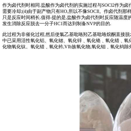
作为卤代剂时相同.盐酸作为卤代剂的实施过程与SOCl2作为卤代剂
需要冷却;(4)由于副产物只有HO,所以不像SOCIl。作卤
只是反应时间稍长.值得-提的是,盐酸作为卤代剂时反应随温度
发生消除反应脱去一分子HC1而达到制备NVP的目的.
此过程为非催化过程,然后使氯乙基吡咯羟乙基吡咯烷酮直接脱
中已采用活性氧化铝、氧化锶、氧化锌﹑氧化铬﹑氧化错﹑氧化牡
化物氧化钛、氧化错﹑氧化钤,VIb族氧化物,氧化钼﹑氧化钨除