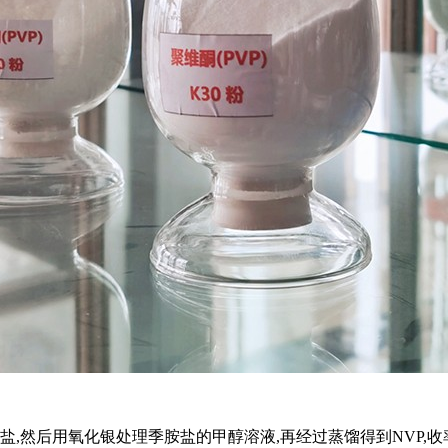
然后用氧化银处理季胺盐的甲醇溶液,再经过蒸馏得到NVP,收率达82