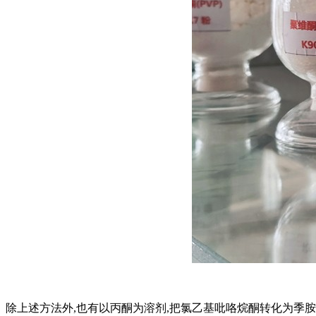
除上述方法外,也有以丙酮为溶剂,把氯乙基吡咯烷酮转化为季胺盐,